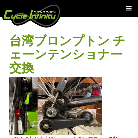
コ
ン
テ
ン
ツ
台湾ブロンプトン チ
へ
ス
ェーンテンショナー
キ
ッ
交換
プ