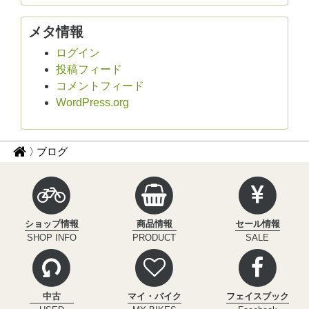
メタ情報
ログイン
投稿フィード
コメントフィード
WordPress.org
パ
サ
ブログ
イ
ン
ク
く
ル
ず
イ
ショップ情報
商品情報
セール情報
ン
ナ
SHOP INFO
PRODUCT
SALE
フ
ビ
ィ
ニ
テ
中古
マイ・バイク
フェイスブック
ィ