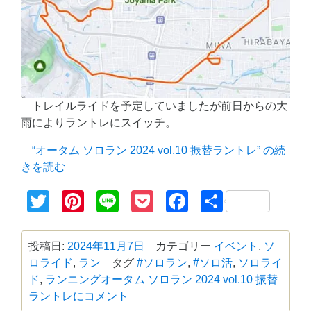
トレイルライドを予定していましたが前日からの大
雨によりラントレにスイッチ。
“オータム ソロラン 2024 vol.10 振替ラントレ” の
続
きを読む
Twitter
Pinterest
Line
Pocket
Facebook
共
有
投稿日:
2024年11月7日
カテゴリー
イベント
,
ソ
ロライド
,
ラン
タグ
#ソロラン
,
#ソロ活
,
ソロライ
ド
,
ランニング
オータム ソロラン 2024 vol.10 振替
ラントレに
コメント