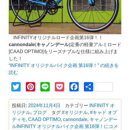
INFINITYオリジナルロード企画第16弾！！
cannondale
(
キャノンデール
)定番の軽量アルミロード
[CAAD OPTIMO]をリーズナブルな仕様に組み上げま
した！
“INFINITY オリジナルバイク企画 第16弾！” の
続きを
読む
Twitter
Pinterest
Line
Pocket
Facebook
共
有
投稿日:
2024年11月4日
カテゴリー
INFINITY オ
リジナル
,
ブログ
タグ
#オリジナル
,
#キャド オプ
ティモ
,
CAAD OPTIMO
,
cannondale
,
キャノンデー
ル
INFINITY オリジナルバイク企画 第16弾！に
コメ