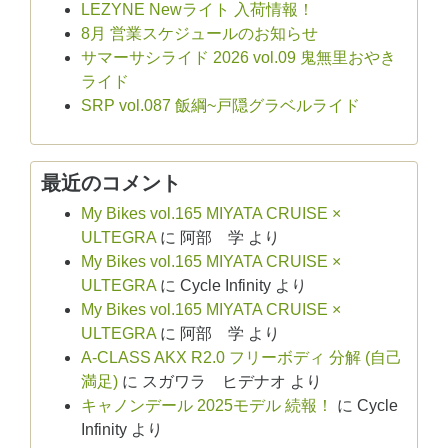
LEZYNE Newライト 入荷情報！
8月 営業スケジュールのお知らせ
サマーサシライド 2026 vol.09 鬼無里おやき
ライド
SRP vol.087 飯綱~戸隠グラベルライド
最近のコメント
My Bikes vol.165 MIYATA CRUISE ×
ULTEGRA
に
阿部 学
より
My Bikes vol.165 MIYATA CRUISE ×
ULTEGRA
に
Cycle Infinity
より
My Bikes vol.165 MIYATA CRUISE ×
ULTEGRA
に
阿部 学
より
A-CLASS AKX R2.0 フリーボディ 分解 (自己
満足)
に
スガワラ ヒデナオ
より
キャノンデール 2025モデル 続報！
に
Cycle
Infinity
より