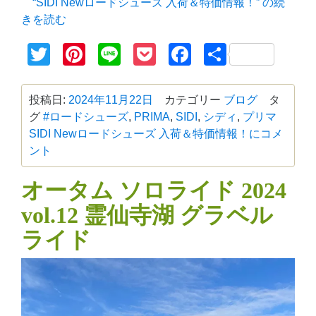
“SIDI Newロードシューズ 入荷＆特価情報！” の
続
きを読む
Twitter
Pinterest
Line
Pocket
Facebook
共
有
投稿日:
2024年11月22日
カテゴリー
ブログ
タ
グ
#ロードシューズ
,
PRIMA
,
SIDI
,
シディ
,
プリマ
SIDI Newロードシューズ 入荷＆特価情報！に
コメ
ント
オータム ソロライド 2024
vol.12 霊仙寺湖 グラベル
ライド