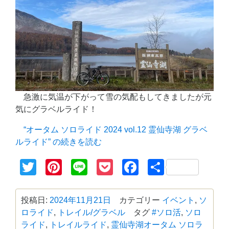
急激に気温が下がって雪の気配もしてきましたが元
気にグラベルライド！
“オータム ソロライド 2024 vol.12 霊仙寺湖 グラベ
ルライド” の
続きを読む
Twitter
Pinterest
Line
Pocket
Facebook
共
有
投稿日:
2024年11月21日
カテゴリー
イベント
,
ソ
ロライド
,
トレイル/グラベル
タグ
#ソロ活
,
ソロ
ライド
,
トレイルライド
,
霊仙寺湖
オータム ソロラ