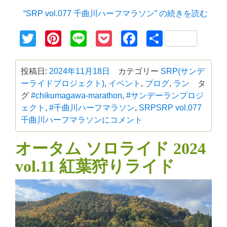
“SRP vol.077 千曲川ハーフマラソン” の
続きを読む
Twitter
Pinterest
Line
Pocket
Facebook
共
有
投稿日:
2024年11月18日
カテゴリー
SRP(サンデ
ーライドプロジェクト)
,
イベント
,
ブログ
,
ラン
タ
グ
#chikumagawa-marathon
,
#サンデーランプロジ
ェクト
,
#千曲川ハーフマラソン
,
SRP
SRP vol.077
千曲川ハーフマラソンに
コメント
オータム ソロライド 2024
vol.11 紅葉狩りライド