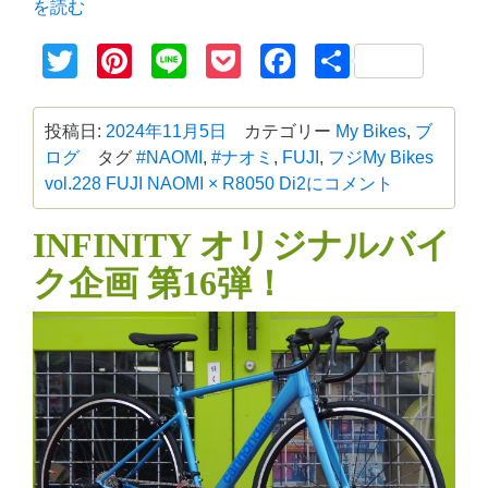
を読む
Twitter
Pinterest
Line
Pocket
Facebook
共
有
投稿日:
2024年11月5日
カテゴリー
My Bikes
,
ブ
ログ
タグ
#NAOMI
,
#ナオミ
,
FUJI
,
フジ
My Bikes
vol.228 FUJI NAOMI × R8050 Di2に
コメント
INFINITY オリジナルバイ
ク企画 第16弾！