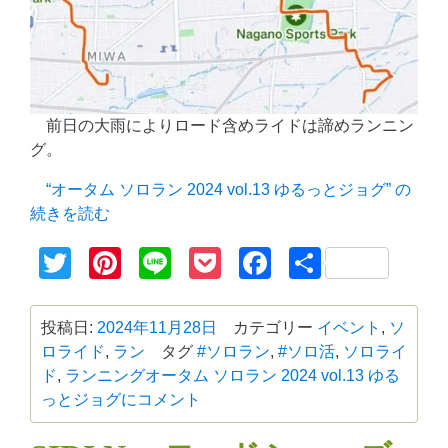
前日の大雨によりロード含めライドは諦めランニン
グ。
“オータム ソロラン 2024 vol.13 ゆるっとジョグ” の
続きを読む
Twitter
Pinterest
Line
Pocket
Facebook
共
有
投稿日:
2024年11月28日
カテゴリー
イベント
,
ソ
ロライド
,
ラン
タグ
#ソロラン
,
#ソロ活
,
ソロライ
ド
,
ランニング
オータム ソロラン 2024 vol.13 ゆる
っとジョグに
コメント