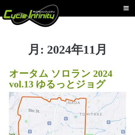
コ
ン
テ
ン
ツ
へ
月:
2024年11月
ス
キ
ッ
プ
オータム ソロラン 2024
vol.13 ゆるっとジョグ