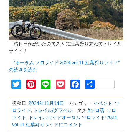
晴れ日が続いたので久々に紅葉狩り兼ねてトレイル
ライド！
“オータム ソロライド 2024 vol.11 紅葉狩りライド”
の
続きを読む
Twitter
Pinterest
Line
Pocket
Facebook
共
有
投稿日:
2024年11月14日
カテゴリー
イベント
,
ソ
ロライド
,
トレイル/グラベル
タグ
#ソロ活
,
ソロ
ライド
,
トレイルライド
オータム ソロライド 2024
vol.11 紅葉狩りライドに
コメント