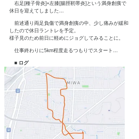
右足[種子骨炎]+左膝[腸脛靭帯炎]という満身創痍で
休日を迎えてしました…
前述通り両足負傷で満身創痍の中、少し痛みが緩和
したので休日ラントレを予定。
様子見のため前日に軽めにジョグしてみることに。
仕事終わりに5km程度走るつもりでスタート…
■ ログ