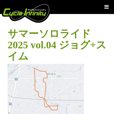
コ
ン
テ
ン
ツ
サマーソロライド
へ
ス
2025 vol.04 ジョグ+ス
キ
ッ
イム
プ