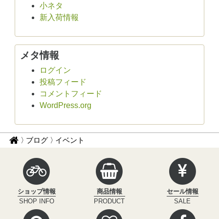
小ネタ
新入荷情報
メタ情報
ログイン
投稿フィード
コメントフィード
WordPress.org
パ
サ
ブログ
イベント
イ
ン
ク
く
ル
ず
イ
ショップ情報
商品情報
セール情報
ン
ナ
SHOP INFO
PRODUCT
SALE
フ
ビ
ィ