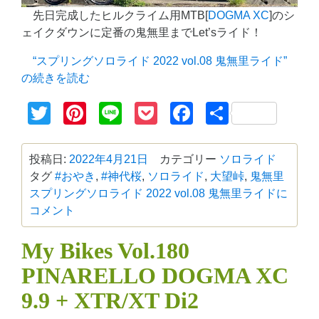
先日完成したヒルクライム用MTB[
DOGMA XC
]のシ
ェイクダウンに定番の鬼無里までLet’sライド！
“スプリングソロライド 2022 vol.08 鬼無里ライド”
の
続きを読む
Twitter
Pinterest
Line
Pocket
Facebook
共
有
投稿日:
2022年4月21日
カテゴリー
ソロライド
タグ
#おやき
,
#神代桜
,
ソロライド
,
大望峠
,
鬼無里
スプリングソロライド 2022 vol.08 鬼無里ライドに
コメント
My Bikes Vol.180
PINARELLO DOGMA XC
9.9 + XTR/XT Di2