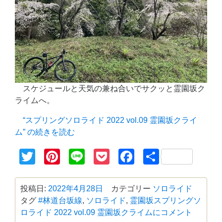
スケジュールと天気の兼ね合いでサクッと霊園坂ク
ライムへ。
“スプリングソロライド 2022 vol.09 霊園坂クライ
ム” の
続きを読む
Twitter
Pinterest
Line
Pocket
Facebook
共
有
投稿日:
2022年4月28日
カテゴリー
ソロライド
タグ
#林道台坂線
,
ソロライド
,
霊園坂
スプリングソ
ロライド 2022 vol.09 霊園坂クライムに
コメント