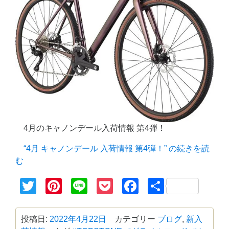
4月のキャノンデール入荷情報 第4弾！
“4月 キャノンデール 入荷情報 第4弾！” の
続きを読
む
Twitter
Pinterest
Line
Pocket
Facebook
共
有
投稿日:
2022年4月22日
カテゴリー
ブログ
,
新入