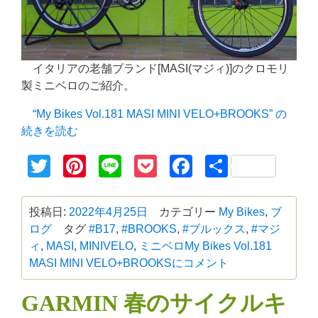
イタリアの老舗ブランド[MASI(マジィ)]のクロモリ
製ミニベロのご紹介。
“My Bikes Vol.181 MASI MINI VELO+BROOKS” の
続きを読む
Twitter
Pinterest
Line
Pocket
Facebook
共
有
投稿日:
2022年4月25日
カテゴリー
My Bikes
,
ブ
ログ
タグ
#B17
,
#BROOKS
,
#ブルックス
,
#マジ
ィ
,
MASI
,
MINIVELO
,
ミニベロ
My Bikes Vol.181
MASI MINI VELO+BROOKSに
コメント
GARMIN 春のサイクルキ