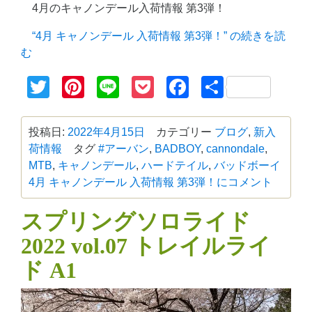
4月のキャノンデール入荷情報 第3弾！
“4月 キャノンデール 入荷情報 第3弾！” の
続きを読
む
Twitter
Pinterest
Line
Pocket
Facebook
共
有
投稿日:
2022年4月15日
カテゴリー
ブログ
,
新入
荷情報
タグ
#アーバン
,
BADBOY
,
cannondale
,
MTB
,
キャノンデール
,
ハードテイル
,
バッドボーイ
4月 キャノンデール 入荷情報 第3弾！に
コメント
スプリングソロライド
2022 vol.07 トレイルライ
ド A1