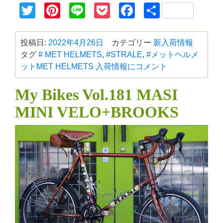
Twitter
Pinterest
Line
Pocket
Facebook
共
有
投稿日:
2022年4月26日
カテゴリー
新入荷情報
タグ
# MET HELMETS
,
#STRALE
,
#メットヘルメ
ット
MET HELMETS 入荷情報に
コメント
My Bikes Vol.181 MASI
MINI VELO+BROOKS