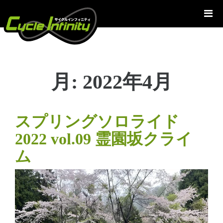
コ
ン
テ
ン
ツ
へ
月:
2022年4月
ス
キ
ッ
プ
スプリングソロライド
2022 vol.09 霊園坂クライ
ム