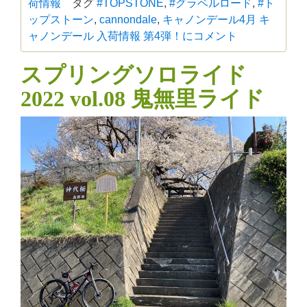
荷情報
タグ
#TOPSTONE
,
#グラベルロード
,
#ト
ップストーン
,
cannondale
,
キャノンデール
4月 キ
ャノンデール 入荷情報 第4弾！に
コメント
スプリングソロライド
2022 vol.08 鬼無里ライド