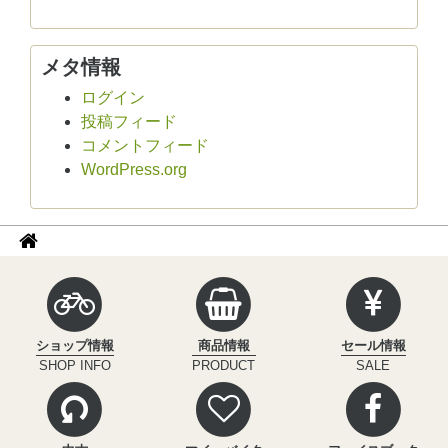
メタ情報
ログイン
投稿フィード
コメントフィード
WordPress.org
パ
サ
イ
ン
ク
く
ル
ず
イ
ショップ情報
商品情報
セール情報
ン
ナ
SHOP INFO
PRODUCT
SALE
フ
ビ
ィ
ニ
テ