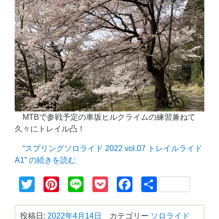
MTBで参戦予定の車坂ヒルクライムの練習兼ねて
久々にトレイル凸！
“スプリングソロライド 2022 vol.07 トレイルライド
A1” の
続きを読む
Twitter
Pinterest
Line
Pocket
Facebook
共
有
投稿日:
2022年4月14日
カテゴリー
ソロライド