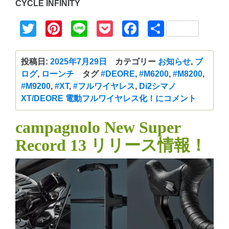
CYCLE INFINITY
Twitter
Pinterest
Line
Pocket
Facebook
共
有
投稿日:
2025年7月29日
カテゴリー
お知らせ
,
ブ
ログ
,
ローンチ
タグ
#DEORE
,
#M6200
,
#M8200
,
#M9200
,
#XT
,
#フルワイヤレス
,
Di2
シマノ
XT/DEORE 電動フルワイヤレス化！に
コメント
campagnolo New Super
Record 13 リリース情報！