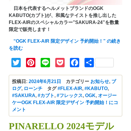
日本を代表するヘルメットブランドのOGK
KABUTO(カブト)が、和風なテイストを推し出した
FLEX-AIRのスペシャルカラー”SAKURA-24”を数量
限定で販売します！
“OGK FLEX-AIR 限定デザイン 予約開始！” の
続き
を読む
Twitter
Pinterest
Line
Pocket
Facebook
共
有
投稿日:
2024年6月21日
カテゴリー
お知らせ
,
ブ
ログ
,
ローンチ
タグ
#FLEX-AIR
,
#KABUTO
,
#SAKURA
,
#カブト
,
#フレックス
,
OGK
,
オージー
ケー
OGK FLEX-AIR 限定デザイン 予約開始！に
コ
メント
PINARELLO 2024モデル