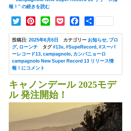
報！” の
続きを読む
Twitter
Pinterest
Line
Pocket
Facebook
共
有
投稿日:
2025年6月6日
カテゴリー
お知らせ
,
ブロ
グ
,
ローンチ
タグ
#13s
,
#SupeRecord
,
#スーパ
ーレコード13
,
campagnolo
,
カンパニョーロ
campagnolo New Super Record 13 リリース情
報！に
コメント
キャノンデール 2025モデ
ル 発注開始！