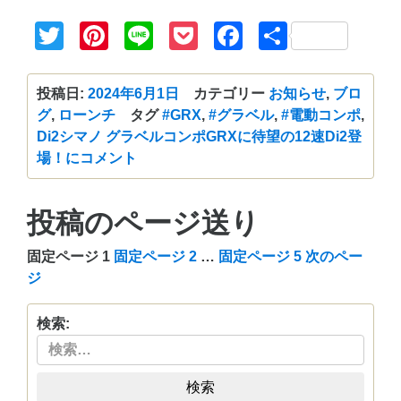
Twitter
Pinterest
Line
Pocket
Facebook
共
有
投稿日:
2024年6月1日
カテゴリー
お知らせ
,
ブロ
グ
,
ローンチ
タグ
#GRX
,
#グラベル
,
#電動コンポ
,
Di2
シマノ グラベルコンポGRXに待望の12速Di2登
場！に
コメント
投稿のページ送り
固定ページ
1
固定ページ
2
…
固定ページ
5
次のペー
ジ
検索:
検索