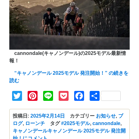
cannondale(キャノンデール)の2025モデル最新情
報！
“キャノンデール 2025モデル 発注開始！” の
続きを
読む
Twitter
Pinterest
Line
Pocket
Facebook
共
有
投稿日:
2025年2月14日
カテゴリー
お知らせ
,
ブ
ログ
,
ローンチ
タグ
#2025モデル
,
cannondale
,
キャノンデール
キャノンデール 2025モデル 発注開
始！に
コメント