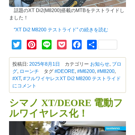
話題のXT Di2(M8200)搭載のMTBをテストライドし
ました！
“XT Di2 M8200 テストライド” の
続きを読む
Twitter
Pinterest
Line
Pocket
Facebook
共
有
投稿日:
2025年8月1日
カテゴリー
お知らせ
,
ブロ
グ
,
ローンチ
タグ
#DEORE
,
#M6200
,
#M8200
,
#XT
,
#フルワイヤレス
XT Di2 M8200 テストライド
に
コメント
シマノ XT/DEORE 電動フ
ルワイヤレス化！