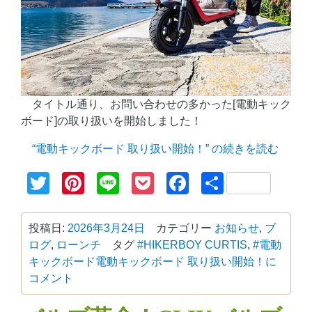
タイトル通り、お問い合わせの多かった[電動キック
ボード]の取り扱いを開始しました！
“電動キックボード 取り扱い開始！” の
続きを読む
Twitter
Pinterest
Line
Pocket
Facebook
共
有
投稿日:
2026年3月24日
カテゴリー
お知らせ
,
ブ
ログ
,
ローンチ
タグ
#HIKERBOY CURTIS
,
#電動
キックボード
電動キックボード 取り扱い開始！に
コメント