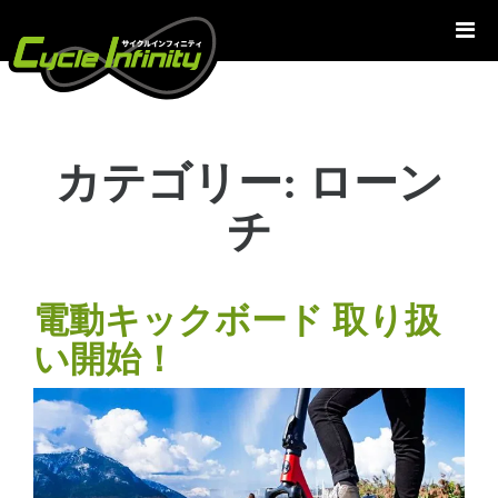
コ
ン
テ
ン
ツ
へ
カテゴリー:
ローン
ス
キ
チ
ッ
プ
電動キックボード 取り扱
い開始！