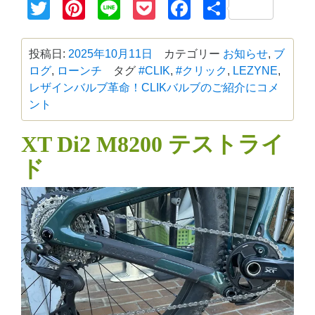
Twitter
Pinterest
Line
Pocket
Facebook
共
有
投稿日:
2025年10月11日
カテゴリー
お知らせ
,
ブ
ログ
,
ローンチ
タグ
#CLIK
,
#クリック
,
LEZYNE
,
レザイン
バルブ革命！CLIKバルブのご紹介に
コメ
ント
XT Di2 M8200 テストライ
ド