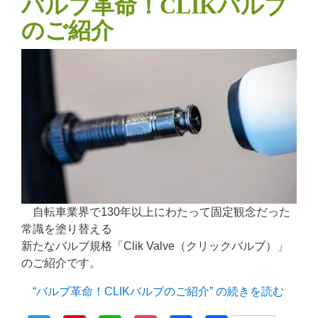
バルブ革命！CLIKバルブ
のご紹介
自転車業界で130年以上にわたって固定観念だった
常識を塗り替える
新たなバルブ規格「Clik Valve（クリックバルブ）」
のご紹介です。
“バルブ革命！CLIKバルブのご紹介” の
続きを読む