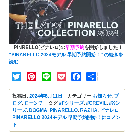
PINRELLO(ピナレロ)の
早期予約
を開始しました！
“PINARELLO 2024モデル 早期予約開始！” の
続きを
読む
Twitter
Pinterest
Line
Pocket
Facebook
共
有
投稿日:
2024年6月11日
カテゴリー
お知らせ
,
ブ
ログ
,
ローンチ
タグ
#Fシリーズ
,
#GREVIL
,
#Xシ
リーズ
,
DOGMA
,
PINARELLO
,
RAZHA
,
ピナレロ
PINARELLO 2024モデル 早期予約開始！に
コメン
ト