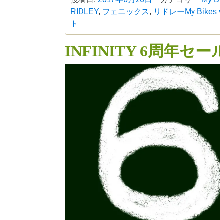
RIDLEY
,
フェニックス
,
リドレー
My Bikes
ト
INFINITY 6周年セ