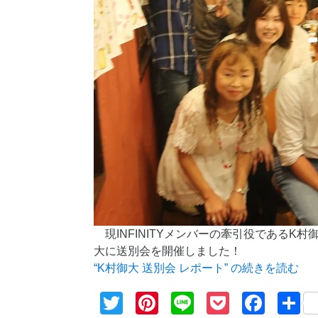
現INFINITYメンバーの牽引役である
大に送別会を開催しました！
“K村御大 送別会 レポート” の
続きを読む
Twitter
Pinterest
Line
Pocket
Face