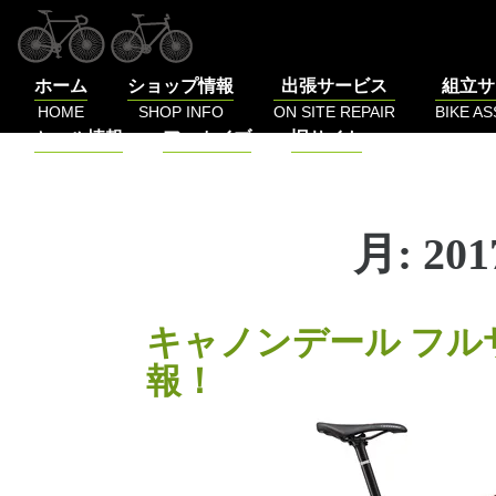
コ
ン
テ
ホーム
ショップ情報
出張サービス
組立サ
ン
HOME
SHOP INFO
ON SITE REPAIR
BIKE A
ツ
セール情報
アーカイブ
旧サイト
へ
SALE
BLOG
LOG
ス
キ
ッ
月:
20
プ
キャノンデール フルサ
報！