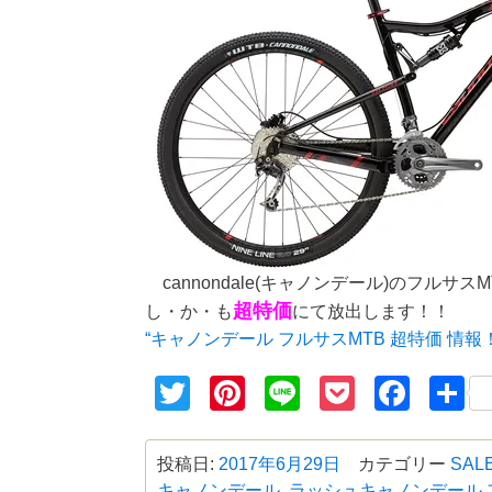
cannondale(キャノンデール)のフルサ
超特価
し・か・も
にて放出します！！
“キャノンデール フルサスMTB 超特価 情報！
Twitter
Pinterest
Line
Pocket
Face
投稿日:
2017年6月29日
カテゴリー
SAL
キャノンデール
,
ラッシュ
キャノンデール 