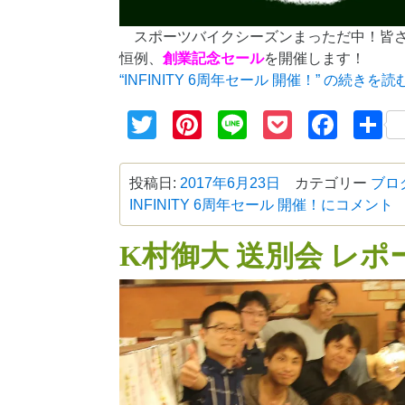
スポーツバイクシーズンまっただ中！皆さ
恒例、
創業記念セール
を開催します！
“INFINITY 6周年セール 開催！” の
続きを読
Twitter
Pinterest
Line
Pocket
Face
投稿日:
2017年6月23日
カテゴリー
ブロ
INFINITY 6周年セール 開催！に
コメント
K村御大 送別会 レポ