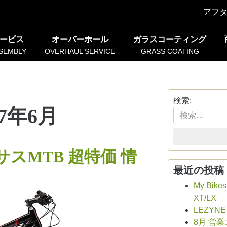
アフ
ービス
オーバーホール
ガラスコーティング
SSEMBLY
OVERHAUL SERVICE
GRASS COATING
検索:
17年6月
スMTB 超特価 情
最近の投稿
My Bike
XT/LX
LEZYN
8月 営