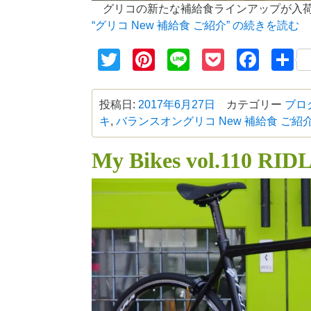
グリコの新たな補給食ラインアップが入
“グリコ New 補給食 ご紹介” の
続きを読む
Twitter
Pinterest
Line
Pocket
Face
投稿日:
2017年6月27日
カテゴリー
ブロ
キ
,
バランスオン
グリコ New 補給食 ご紹
My Bikes vol.110 RI