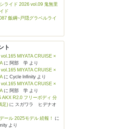
ライド 2026 vol.09 鬼無里
イド
ol.087 飯綱~戸隠グラベルライ
ント
 vol.165 MIYATA CRUISE ×
A
に
阿部 学
より
 vol.165 MIYATA CRUISE ×
A
に
Cycle Infinity
より
 vol.165 MIYATA CRUISE ×
A
に
阿部 学
より
S AKX R2.0 フリーボディ 分
満足)
に
スガワラ ヒデナオ
デール 2025モデル 続報！
に
nity
より