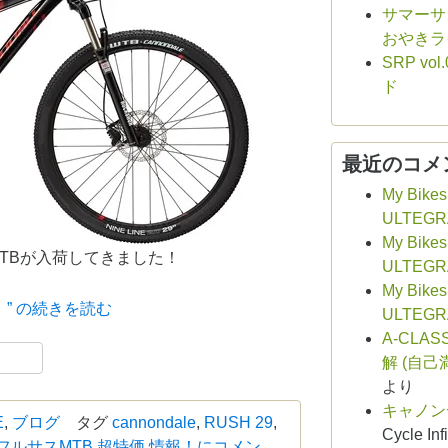
サマーサシ
おやきラ
SRP v
ド
最近のコメ
My Bikes
ULTEGR
My Bikes
スMTBが入荷してきました！
ULTEGR
My Bikes
” の
続きを読む
ULTEGR
A-CLAS
book
共
解 (自己
有
より
キャノン
E
,
ブログ
タグ
cannondale
,
RUSH 29
,
Cycle Infi
フルサスMTB 超特価 情報！に
コメン