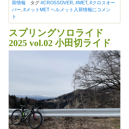
荷情報
タグ
#CROSSOVER
,
#MET
,
#クロスオー
バー
,
#メット
MET ヘルメット入荷情報に
コメン
ト
スプリングソロライド
2025 vol.02 小田切ライド