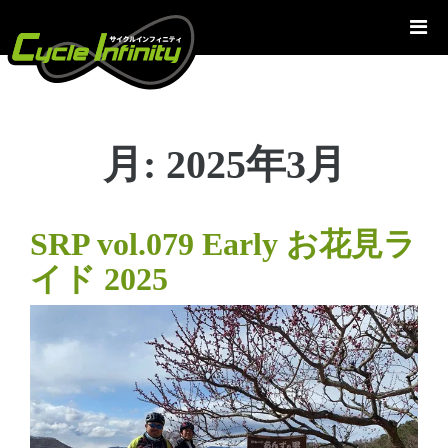
コ
ン
テ
ン
ツ
へ
月:
2025年3月
ス
キ
ッ
プ
SRP vol.079 Early お花見ラ
イド 2025