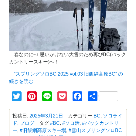
春なのに~♪ 思いがけない大雪のため再びBC(バック
カントリースキー)へ！
“スプリングソロBC 2025 vol.03 旧飯綱高原BC” の
続きを読む
Twitter
Pinterest
Line
Pocket
Facebook
共
有
投稿日:
2025年3月21日
カテゴリー
BC
,
ソロライ
ド
,
ブログ
タグ
#BC
,
#ソロ活
,
#バックカントリ
ー
,
#旧飯綱高原スキー場
,
#雪山
スプリングソロBC