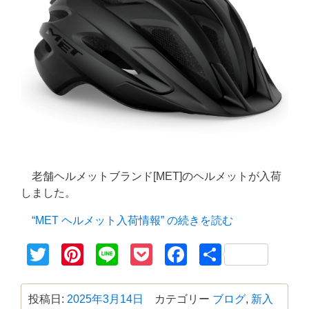
老舗ヘルメットブランド[MET]のヘルメットが入荷
しました。
“MET ヘルメット入荷情報” の
続きを読む
Twitter
Pinterest
Line
Pocket
Facebook
共
有
投稿日:
2025年3月14日
カテゴリー
ブログ
,
新入