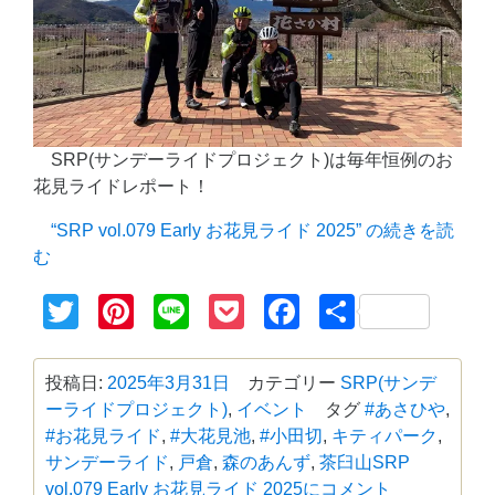
SRP(サンデーライドプロジェクト)は毎年恒例のお
花見ライドレポート！
“SRP vol.079 Early お花見ライド 2025” の
続きを読
む
Twitter
Pinterest
Line
Pocket
Facebook
共
有
投稿日:
2025年3月31日
カテゴリー
SRP(サンデ
ーライドプロジェクト)
,
イベント
タグ
#あさひや
,
#お花見ライド
,
#大花見池
,
#小田切
,
キティパーク
,
サンデーライド
,
戸倉
,
森のあんず
,
茶臼山
SRP
vol.079 Early お花見ライド 2025に
コメント