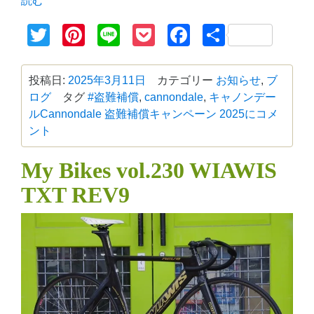
読む
Twitter
Pinterest
Line
Pocket
Facebook
共
有
投稿日:
2025年3月11日
カテゴリー
お知らせ
,
ブ
ログ
タグ
#盗難補償
,
cannondale
,
キャノンデー
ル
Cannondale 盗難補償キャンペーン 2025に
コメ
ント
My Bikes vol.230 WIAWIS
TXT REV9