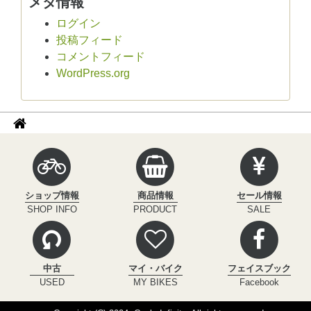
メタ情報
ログイン
投稿フィード
コメントフィード
WordPress.org
パ
サ
イ
ン
ク
く
ル
ず
イ
ショップ情報
商品情報
セール情報
ン
ナ
SHOP INFO
PRODUCT
SALE
フ
ビ
ィ
ニ
テ
中古
マイ・バイク
フェイスブック
ィ
USED
MY BIKES
Facebook