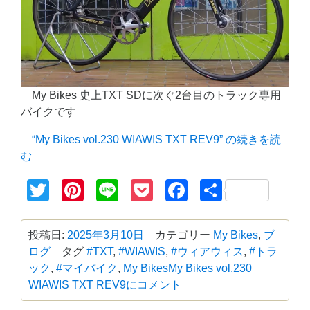
My Bikes 史上TXT SDに次ぐ2台目のトラック専用
バイクです
“My Bikes vol.230 WIAWIS TXT REV9” の
続きを読
む
Twitter
Pinterest
Line
Pocket
Facebook
共
有
投稿日:
2025年3月10日
カテゴリー
My Bikes
,
ブ
ログ
タグ
#TXT
,
#WIAWIS
,
#ウィアウィス
,
#トラ
ック
,
#マイバイク
,
My Bikes
My Bikes vol.230
WIAWIS TXT REV9に
コメント