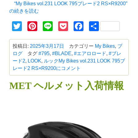
“My Bikes vol.231 LOOK 795ブレード2 RS×R9200”
の
続きを読む
Twitter
Pinterest
Line
Pocket
Facebook
共
有
投稿日:
2025年3月17日
カテゴリー
My Bikes
,
ブ
ログ
タグ
#795
,
#BLADE
,
#エアロロード
,
#ブレ
ード2
,
LOOK
,
ルック
My Bikes vol.231 LOOK 795ブ
レード2 RS×R9200に
コメント
MET ヘルメット入荷情報