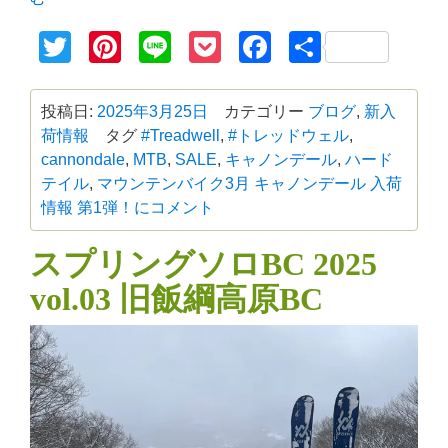
Twitter
Pinterest
Line
Pocket
Facebook
共
有
投稿日:
2025年3月25日
カテゴリー
ブログ
,
新入
荷情報
タグ
#Treadwell
,
#トレッドウェル
,
cannondale
,
MTB
,
SALE
,
キャノンデール
,
ハード
テイル
,
マウンテンバイク
3月 キャノンデール 入荷
情報 第1弾！に
コメント
スプリングソロBC 2025
vol.03 旧飯綱高原BC