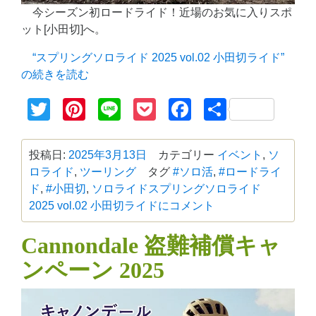
今シーズン初ロードライド！近場のお気に入りスポ
ット[小田切]へ。
“スプリングソロライド 2025 vol.02 小田切ライド”
の
続きを読む
Twitter
Pinterest
Line
Pocket
Facebook
共
有
投稿日:
2025年3月13日
カテゴリー
イベント
,
ソ
ロライド
,
ツーリング
タグ
#ソロ活
,
#ロードライ
ド
,
#小田切
,
ソロライド
スプリングソロライド
2025 vol.02 小田切ライドに
コメント
Cannondale 盗難補償キャ
ンペーン 2025