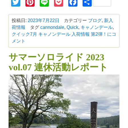
Twitter
Pinterest
Line
Pocket
Facebook
共
有
投稿日:
2023年7月22日
カテゴリー
ブログ
,
新入
荷情報
タグ
cannondale
,
Quick
,
キャノンデール
,
クイック
7月 キャノンデール 入荷情報 第2弾！に
コ
メント
サマーソロライド 2023
vol.07 連休活動レポート