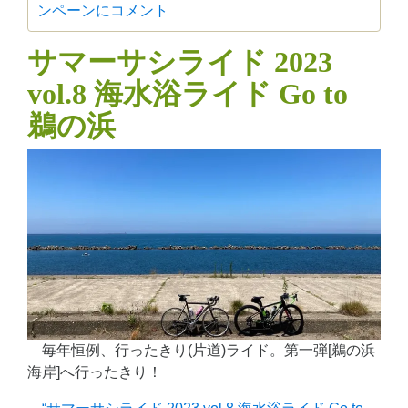
ンペーンに
コメント
サマーサシライド 2023
vol.8 海水浴ライド Go to
鵜の浜
毎年恒例、行ったきり(片道)ライド。第一弾[鵜の浜
海岸]へ行ったきり！