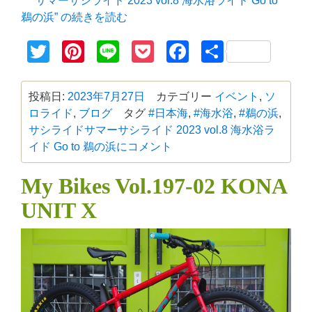
“サマーサシライド 2023 vol.8 海水浴ライド Go to
鵜の浜” の
続きを読む
Twitter
Pinterest
Line
Pocket
Facebook
共
有
投稿日:
2023年7月27日
カテゴリー
イベント
,
ソ
ロライド
,
ブログ
タグ
#日本海
,
#海水浴
,
#鵜の浜
,
サシライド
サマーサシライド 2023 vol.8 海水浴ラ
イド Go to 鵜の浜に
コメント
My Bikes Vol.197-02 KONA
UNIT X