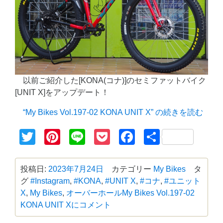
以前ご紹介した[KONA(コナ)]のセミファットバイク
[UNIT X]をアップデート！
“My Bikes Vol.197-02 KONA UNIT X” の
続きを読む
Twitter
Pinterest
Line
Pocket
Facebook
共
有
投稿日:
2023年7月24日
カテゴリー
My Bikes
タ
グ
#Instagram
,
#KONA
,
#UNIT X
,
#コナ
,
#ユニット
X
,
My Bikes
,
オーバーホール
My Bikes Vol.197-02
KONA UNIT Xに
コメント