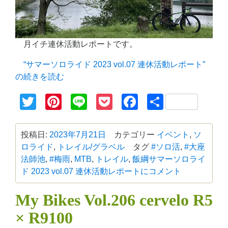
月イチ連休活動レポートです。
“サマーソロライド 2023 vol.07 連休活動レポート”
の
続きを読む
Twitter
Pinterest
Line
Pocket
Facebook
共
有
投稿日:
2023年7月21日
カテゴリー
イベント
,
ソ
ロライド
,
トレイル/グラベル
タグ
#ソロ活
,
#大座
法師池
,
#梅雨
,
MTB
,
トレイル
,
飯綱
サマーソロライ
ド 2023 vol.07 連休活動レポートに
コメント
My Bikes Vol.206 cervelo R5
× R9100