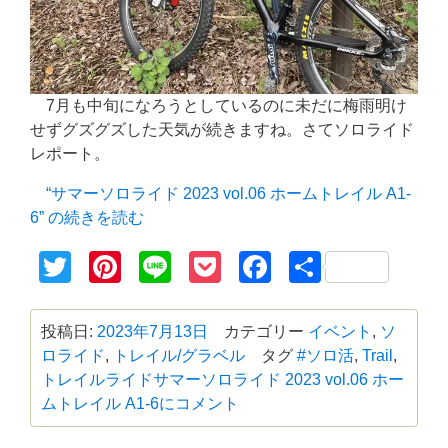
7月も中旬になろうとしているのに未だに梅雨明け
せずグズグズした天気が続きますね。さてソロライド
レポート。
“サマーソロライド 2023 vol.06 ホームトレイル A1-
6” の
続きを読む
Twitter
Pinterest
Line
Pocket
Facebook
共
有
投稿日:
2023年7月13日
カテゴリー
イベント
,
ソ
ロライド
,
トレイル/グラベル
タグ
#ソロ活
,
Trail
,
トレイルライド
サマーソロライド 2023 vol.06 ホー
ムトレイル A1-6に
コメント