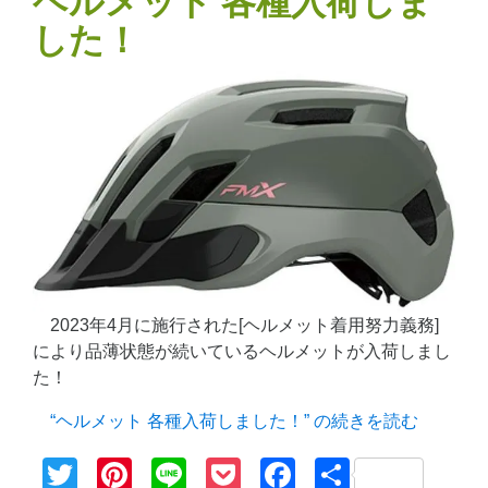
ヘルメット 各種入荷しま
した！
2023年4月に施行された[ヘルメット着用努力義務]
により品薄状態が続いているヘルメットが入荷しまし
た！
“ヘルメット 各種入荷しました！” の
続きを読む
Twitter
Pinterest
Line
Pocket
Facebook
共