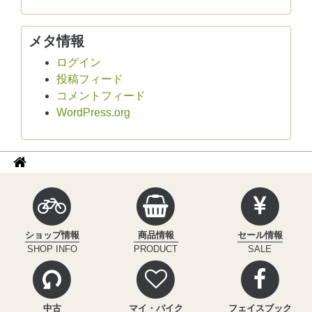
メタ情報
ログイン
投稿フィード
コメントフィード
WordPress.org
パ
サ
イ
ン
ク
く
ル
ず
イ
ショップ情報
商品情報
セール情報
ン
ナ
SHOP INFO
PRODUCT
SALE
フ
ビ
ィ
ニ
テ
中古
マイ・バイク
フェイスブック