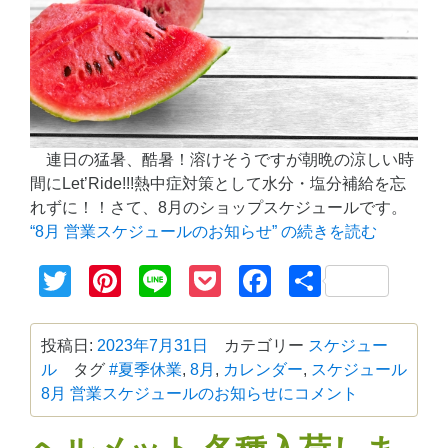
連日の猛暑、酷暑！溶けそうですが朝晩の涼しい時
間にLet’Ride!!!熱中症対策として水分・塩分補給を忘
れずに！！さて、8月のショップスケジュールです。
“8月 営業スケジュールのお知らせ” の
続きを読む
Twitter
Pinterest
Line
Pocket
Facebook
共
有
投稿日:
2023年7月31日
カテゴリー
スケジュー
ル
タグ
#夏季休業
,
8月
,
カレンダー
,
スケジュール
8月 営業スケジュールのお知らせに
コメント