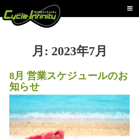
コ
ン
テ
ン
ツ
へ
月:
2023年7月
ス
キ
ッ
プ
8月 営業スケジュールのお
知らせ