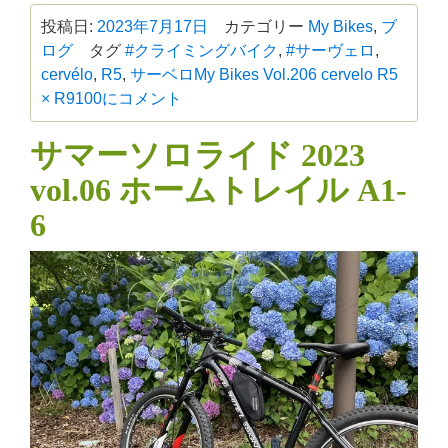
投稿日:
2023年7月17日
カテゴリー
My Bikes
,
ブ
ログ
タグ
#クライミングバイク
,
#サーヴェロ
,
cervélo
,
R5
,
サーベロ
My Bikes Vol.206 cervelo R5
× R9100に
コメント
サマーソロライド 2023
vol.06 ホームトレイル A1-
6