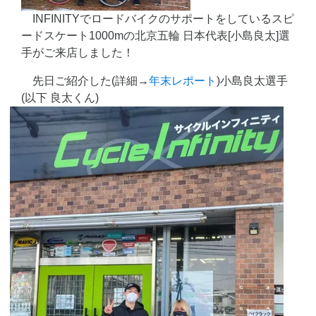
INFINITYでロードバイクのサポートをしているスピ
ードスケート1000mの北京五輪 日本代表[小島良太]選
手がご来店しました！
先日ご紹介した(詳細→
年末レポート
)小島良太選手
(以下 良太くん)