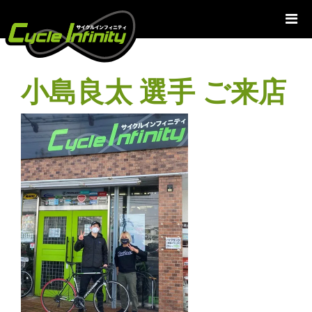
コ
ン
テ
ン
ツ
小島良太 選手 ご来店
へ
ス
キ
ッ
プ