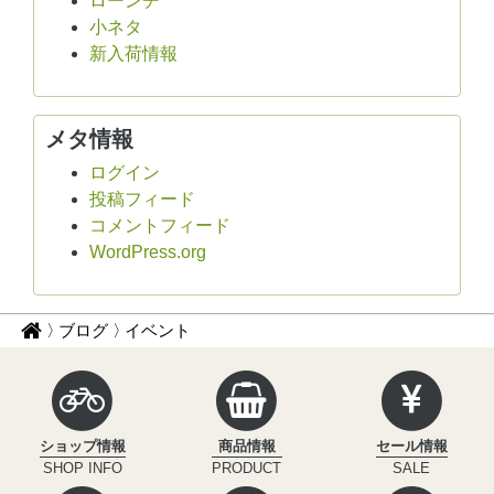
ローンチ
小ネタ
新入荷情報
メタ情報
ログイン
投稿フィード
コメントフィード
WordPress.org
パ
サ
ブログ
イベント
イ
ン
ク
く
ル
ず
イ
ショップ情報
商品情報
セール情報
ン
ナ
SHOP INFO
PRODUCT
SALE
フ