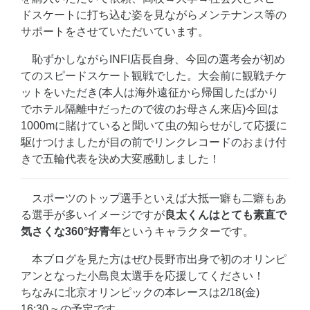
ドスケートに打ち込む姿を見ながらメンテナンス等の
サポートをさせていただいています。
恥ずかしながらINFI店長自身、今回の選考会が初め
てのスピードスケート観戦でした。大会前に観戦チケ
ットをいただき(本人は海外遠征から帰国したばかり
でホテル隔離中だったので彼のお母さん来店)今回は
1000mに賭けていると聞いて虫の知らせがして応援に
駆けつけましたが目の前でリンクレコードのおまけ付
きで五輪代表を決め大変感動しました！
スポーツのトップ選手といえば大抵一癖も二癖もあ
る選手が多いイメージですが
良太くんはとても素直で
気さくな360°好青年
というキャラクターです。
本ブログを見た方はぜひ長野市出身で初のオリンピ
アンとなった小島良太選手を応援してください！
ちなみに北京オリンピックの本レースは2/18(金)
16:30 ~ の予定です。