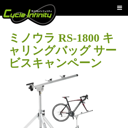
コ
ン
テ
ン
ツ
ミノウラ RS-1800 キ
へ
ス
ャリングバッグ サー
キ
ッ
ビスキャンペーン
プ