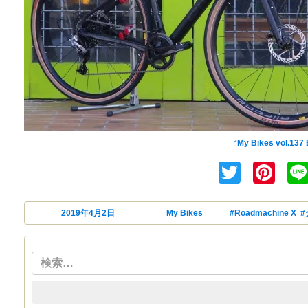
BMCの限定モデルRo
“My Bikes vol.13
Twitte
Pin
投稿日:
2019年4月2日
カテゴリー
My Bikes
タグ
#Roadmachine X
,