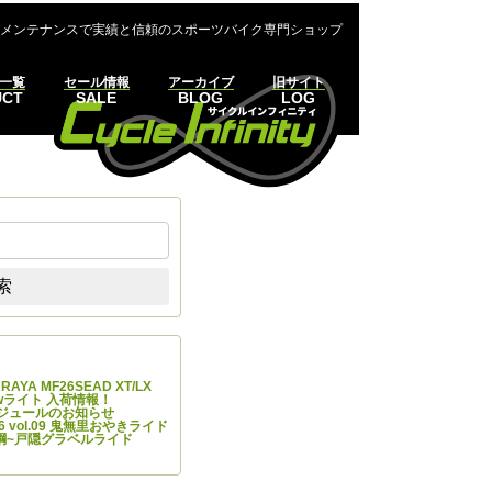
メンテナンスで実績と信頼のスポーツバイク専門ショップ
一覧
セール情報
アーカイブ
旧サイト
UCT
SALE
BLOG
LOG
:
索
の投稿
 ARAYA MF26SEAD XT/LX
Newライト 入荷情報！
ケジュールのお知らせ
 vol.09 鬼無里おやきライド
7 飯綱~戸隠グラベルライド