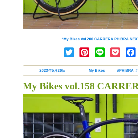
My Bikesの記念すべき第200回はイタリアの老舗ブランドCARRER
“My Bikes Vol.200 CARRERA PHIBRA NE
Twitter
Pinterest
Line
Poc
投稿日:
2023年5月26日
カテゴリー
My Bikes
タグ
#PHIBRA
,
My Bikes vol.158 CARRE