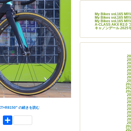
最近の
My Bikes vol.165 M
My Bikes vol.165 M
My Bikes vol.165 M
A-CLASS AKX R2
キャノンデール 2025
アー
2
2
2
2
2
2
2
2
20
20
20
2
2
A NEXT]をアップデート！
2
2
XT×R8150” の
続きを読む
2
2
2
ket
Facebook
共有
2
2
20
20