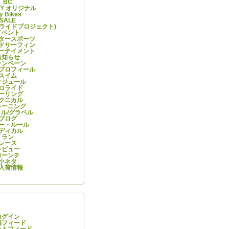
BC
ITY オリジナル
y Bikes
SALE
ーライドプロジェクト)
イベント
タースポーツ
ドサーフィン
ーテイメント
お知らせ
ャンペーン
プロフィール
スイム
ケジュール
ロライド
ーリング
クニカル
レーニング
ル/グラベル
ブログ
ー・ルール
ディカル
ラン
レース
レビュー
ローンチ
小ネタ
入荷情報
情報
ログイン
稿フィード