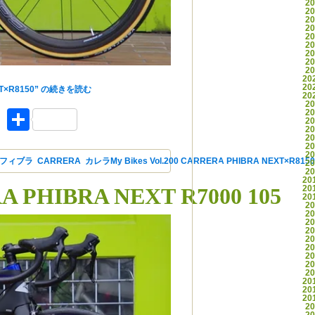
2
2
2
2
2
2
2
2
A(カレラ)の代表モデル[PHIBRA NEXT]のご紹介！
2
20
20
XT×R8150” の
続きを読む
20
2
ket
Facebook
共有
2
2
2
2
2
2
#フィブラ
,
CARRERA
,
カレラ
My Bikes Vol.200 CARRERA PHIBRA NEXT×R815
2
2
20
RA PHIBRA NEXT R7000 105
20
20
2
2
2
2
2
2
2
2
2
20
20
20
2