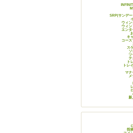
INFIN
M
SRP(サンデ
ウィン
ウィン
エンタ
キ
コース
ス
ソ
ツ
テ
ト
トレイ
マナ
メ
新
メタ
投