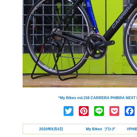
老舗ブランド[CARRERA(カレラ)]のアイコン的モデル
“My Bikes vol.158 CARRERA PHIBRA NEXT 
Twitter
Pinterest
Line
Poc
投稿日:
2020年8月4日
カテゴリー
My Bikes
,
ブログ
タグ
#PHI