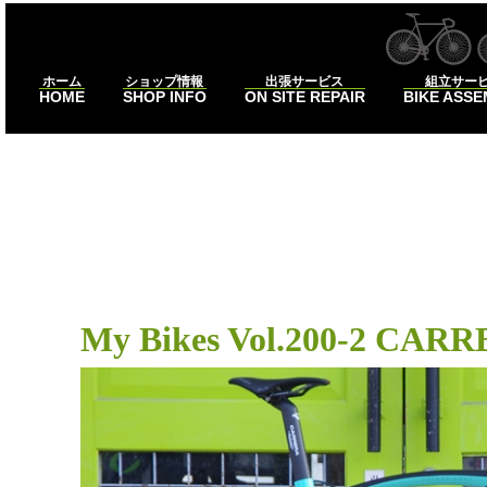
ホーム
ショップ情報
出張サービス
組立サー
HOME
SHOP INFO
ON SITE REPAIR
BIKE ASS
#PHIBR
My Bikes Vol.200-2 CA