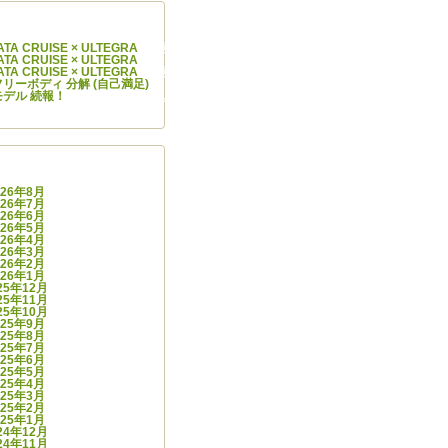
コメント
IYATA CRUISE × ULTEGRA
に
阿部 学
より
IYATA CRUISE × ULTEGRA
に
Cycle Infinity
より
IYATA CRUISE × ULTEGRA
に
阿部 学
より
.0 フリーボディ 分解 (自己満足)
に
スガワラ ヒデナオ
より
モデル 続報！
に
Cycle Infinity
より
カイブ
026年8月
026年7月
026年6月
026年5月
026年4月
026年3月
026年2月
026年1月
25年12月
25年11月
25年10月
025年9月
025年8月
025年7月
025年6月
025年5月
025年4月
025年3月
025年2月
025年1月
24年12月
24年11月