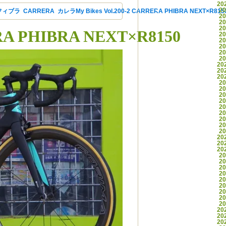
20
2
フィブラ
,
CARRERA
,
カレラ
My Bikes Vol.200-2 CARRERA PHIBRA NEXT×R81
2
2
2
ERA PHIBRA NEXT×R8150
2
2
2
2
2
20
20
20
2
2
2
2
2
2
2
2
2
20
20
20
2
2
2
2
2
2
2
2
2
20
20
20