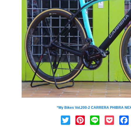
以前ご紹介したCARRERA(カレラ)の[PHIBR
“My Bikes Vol.200-2 CARRERA PHIBRA NE
Twitter
Pinterest
Line
Poc