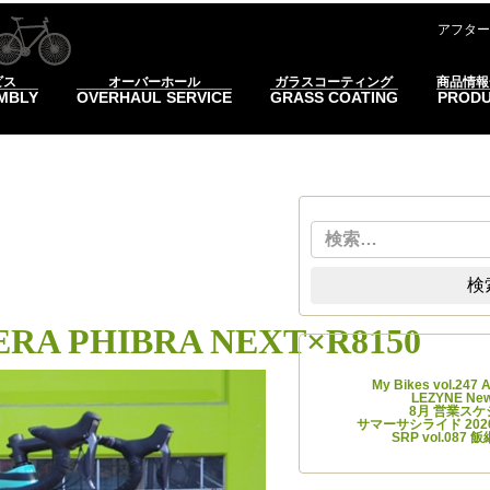
コンテンツへスキップ
アフター
ビス
オーバーホール
ガラスコーティング
商品情報
EMBLY
OVERHAUL SERVICE
GRASS COATING
PROD
検索
A
検
RRERA PHIBRA NEXT×R8150
最近
My Bikes vol.247
LEZYNE 
8月 営業ス
サマーサシライド 2026
SRP vol.08