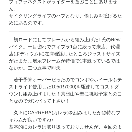
フィブラネクストがライダーを選ぶことはありませ
ん。
サイクリングライフのハブとなり、愉しみを拡げるた
めにあるのです。
初ロードにしてフレームから組み上げたT氏のNew
バイク。一目惚れでフィブラ1点に絞って来店。代理
店(ポディウム)に在庫確認したところジャストサイズ
がたまたま展示フレームが特価で1本残っているでは
ないか。二つ返事で即決！
若干予算オーバーだったのでコンポやホイールもテ
ストライド使用した105(R7000)を駆使してコストダ
ウンし組み上げました！茶臼山や聖に挑戦予定とのこ
となのでガンバって下さい！
久々にCARRERA(カレラ)を組みましたが独特なフ
ォルムが良いですね♪
基本的にカレラは取り扱っておりませんが、今回のよ