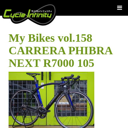
コ
ン
テ
ン
ツ
My Bikes vol.158
へ
ス
CARRERA PHIBRA
キ
ッ
NEXT R7000 105
プ