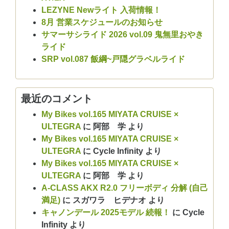
LEZYNE Newライト 入荷情報！
8月 営業スケジュールのお知らせ
サマーサシライド 2026 vol.09 鬼無里おやき
ライド
SRP vol.087 飯綱~戸隠グラベルライド
最近のコメント
My Bikes vol.165 MIYATA CRUISE ×
ULTEGRA
に
阿部 学
より
My Bikes vol.165 MIYATA CRUISE ×
ULTEGRA
に
Cycle Infinity
より
My Bikes vol.165 MIYATA CRUISE ×
ULTEGRA
に
阿部 学
より
A-CLASS AKX R2.0 フリーボディ 分解 (自己
満足)
に
スガワラ ヒデナオ
より
キャノンデール 2025モデル 続報！
に
Cycle
Infinity
より