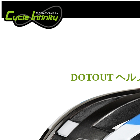
#D
DOTOUT ヘ