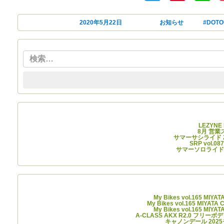
投稿日:
2020年5月22日
カテゴリー
お知らせ
タグ
#DOTO
最
LEZYN
8月 営
サマーサシライド 20
SRP vol
サマーソロライド 2
最近
My Bikes vol.165 MIYA
My Bikes vol.165 MIYATA
My Bikes vol.165 MIYA
A-CLASS AKX R2.0 フリーボ
キャノンデール 202