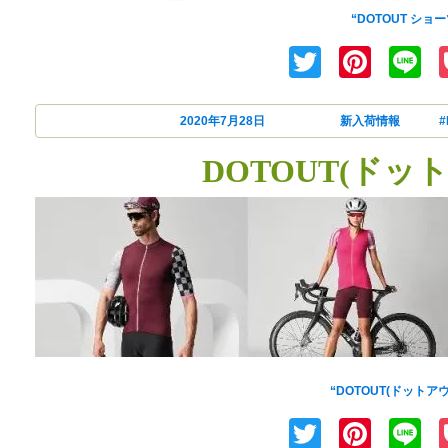
スタイリッシュで機能的な新進気鋭のウェアブランド
“DOTOUT ショー
Twitter
Pinte
L
投稿日:
2020年7月28日
カテゴリー
新入荷情報
タグ
#
DOTOUT(ドッ
新進気鋭イタリアのアパレルブランド[DO
“DOTOUT(ドットア
Twitter
Pinte
L