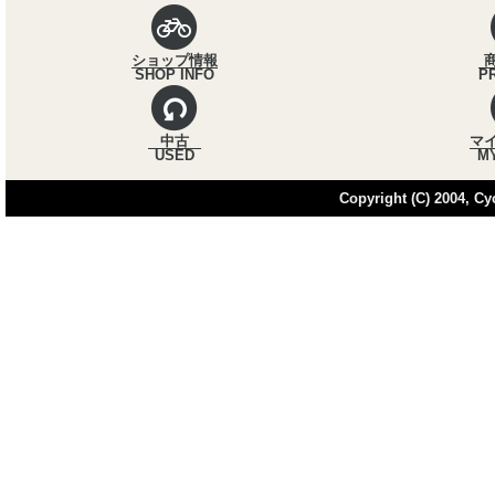
ショップ情報
SHOP INFO
P
中古
マ
USED
M
Copyright (C) 2004, Cycl