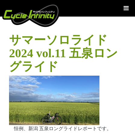
コ
ン
テ
ン
ツ
サマーソロライド
へ
ス
2024 vol.11 五泉ロン
キ
ッ
グライド
プ
恒例、新潟 五泉ロングライドレポートです。