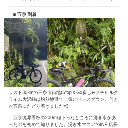
■ 五泉 到着
ラスト30kmの三条市街地(Stop＆Go多し)+プチヒルク
ライム大沢峠は灼熱地獄で一気にペースダウン。何と
か五泉にたどり着きました=3
五泉境界看板の200m程下ったところに湧き水があ
ったのを初めて知りました。湧き水マニアのINFI店長