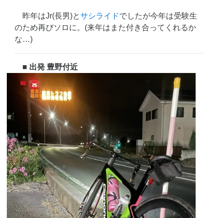
昨年はJr(長男)と
サシライド
でしたが今年は受験生
のため再びソロに。(来年はまた付き合ってくれるか
な…)
■ 出発 豊野付近