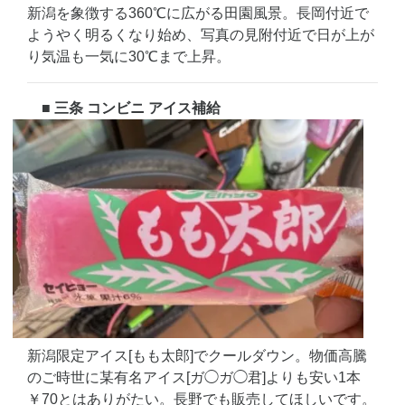
新潟を象徴する360℃に広がる田園風景。長岡付近で
ようやく明るくなり始め、写真の見附付近で日が上が
り気温も一気に30℃まで上昇。
■ 三条 コンビニ アイス補給
新潟限定アイス[もも太郎]でクールダウン。物価高騰
のご時世に某有名アイス[ガ◯ガ◯君]よりも安い1本
￥70とはありがたい。長野でも販売してほしいです。