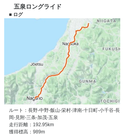
五泉ロングライド
■ ログ
ルート：長野-中野-飯山-栄村-津南-十日町-小千谷-長
岡-見附-三条-加茂-五泉
走行距離：192.95km
獲得標高：989m