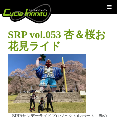
コ
ン
テ
ン
ツ
SRP vol.053 杏＆桜お
へ
ス
花見ライド
キ
ッ
プ
SRP(サンデーライドプロジェクト)レポート。春の