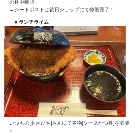
の途中離脱。
→シートポストは後日ショップにて修復完了！
■ ランチライム
いつもの[あさひや]さんにて名物[ソースかつ丼]を堪能
♪