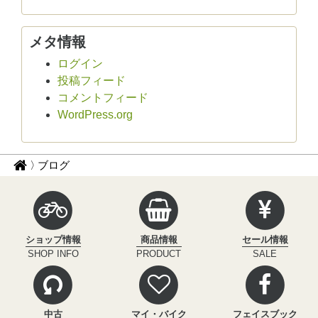
メタ情報
ログイン
投稿フィード
コメントフィード
WordPress.org
パ
サ
ブログ
イ
ン
ク
く
ル
ず
イ
ショップ情報
商品情報
セール情報
ン
ナ
SHOP INFO
PRODUCT
SALE
フ
ビ
ィ
ニ
テ
中古
マイ・バイク
フェイスブック