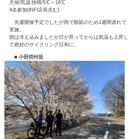
天候/気温:快晴/5℃～16℃
4名参加(INFI店長含む)
先週開催予定でしたが雨で順延のため1週間遅れで
実施。
朝は冷え込みましたが日が昇ってからは気温も上昇し
て絶好のサイクリング日和に。
■ 小田切付近