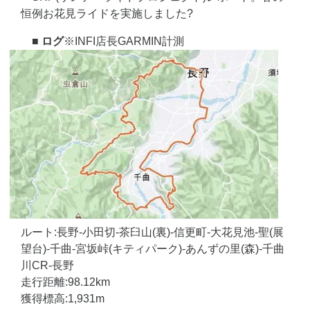
恒例お花見ライドを実施しました?
■ ログ
※INFI店長GARMIN計測
ルート:長野-小田切-茶臼山(裏)-信更町-大花見池-聖(展
望台)-千曲-宮坂峠(キティパーク)-あんずの里(森)-千曲
川CR-長野
走行距離:98.12km
獲得標高:1,931m