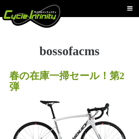
コ
ン
テ
ン
ツ
へ
bossofacms
ス
キ
ッ
プ
春の在庫一掃セール！第2
弾