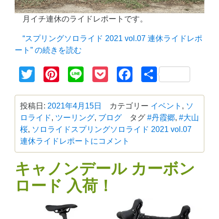
月イチ連休のライドレポートです。
“スプリングソロライド 2021 vol.07 連休ライドレポ
ート” の
続きを読む
Twitter
Pinterest
Line
Pocket
Facebook
共
有
投稿日:
2021年4月15日
カテゴリー
イベント
,
ソ
ロライド
,
ツーリング
,
ブログ
タグ
#丹霞郷
,
#大山
桜
,
ソロライド
スプリングソロライド 2021 vol.07
連休ライドレポートに
コメント
キャノンデール カーボン
ロード 入荷！