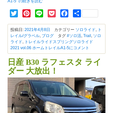
A1-5” の
続きを読む
Twitter
Pinterest
Line
Pocket
Facebook
共
有
投稿日:
2021年4月8日
カテゴリー
ソロライド
,
ト
レイル/グラベル
,
ブログ
タグ
#ソロ活
,
Trail
,
ソロ
ライド
,
トレイルライド
スプリングソロライド
2021 vol.06 ホームトレイルA1-5に
コメント
日産 B30 ラフェスタ ライ
ダー 大放出！