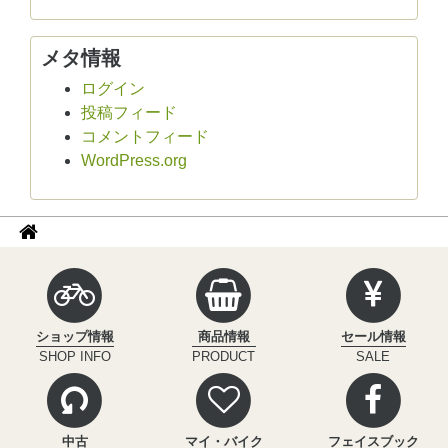
メタ情報
ログイン
投稿フィード
コメントフィード
WordPress.org
パ
サ
イ
ン
ク
く
ル
ず
イ
ショップ情報
商品情報
セール情報
ン
ナ
SHOP INFO
PRODUCT
SALE
フ
ビ
ィ
ニ
テ
中古
マイ・バイク
フェイスブック