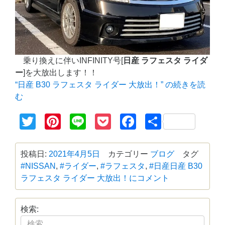
乗り換えに伴いINFINITY号[
日産 ラフェスタ ライダ
ー
]を大放出します！！
“日産 B30 ラフェスタ ライダー 大放出！” の
続きを読
む
Twitter
Pinterest
Line
Pocket
Facebook
共
有
投稿日:
2021年4月5日
カテゴリー
ブログ
タグ
#NISSAN
,
#ライダー
,
#ラフェスタ
,
#日産
日産 B30
ラフェスタ ライダー 大放出！に
コメント
検索: