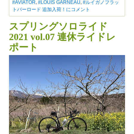
#AVIATOR
,
#LOUIS GARNEAU
,
#ルイガノ
フラッ
トバーロード 追加入荷！に
コメント
スプリングソロライド
2021 vol.07 連休ライドレ
ポート