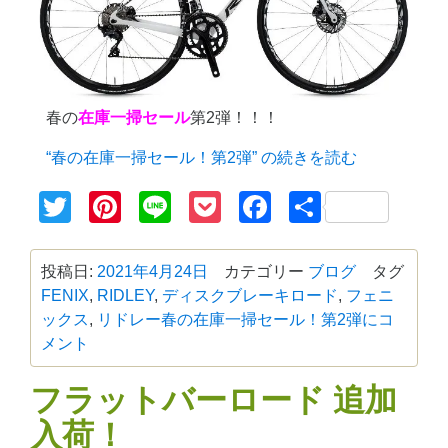
春の
在庫一掃セール
第2弾！！！
“春の在庫一掃セール！第2弾” の
続きを読む
Twitter
Pinterest
Line
Pocket
Facebook
共
有
投稿日:
2021年4月24日
カテゴリー
ブログ
タグ
FENIX
,
RIDLEY
,
ディスクブレーキロード
,
フェニ
ックス
,
リドレー
春の在庫一掃セール！第2弾に
コ
メント
フラットバーロード 追加
入荷！