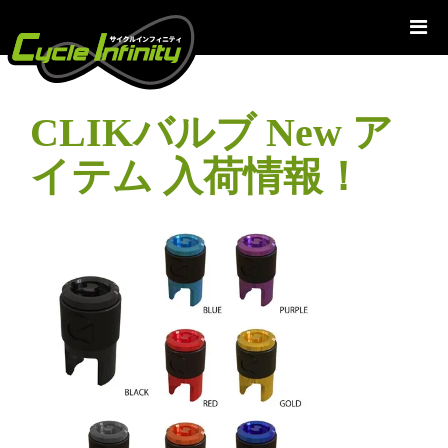
コ
ン
テ
ン
ツ
CLIKバルブ New ア
へ
ス
イテム 入荷情報！
キ
ッ
プ