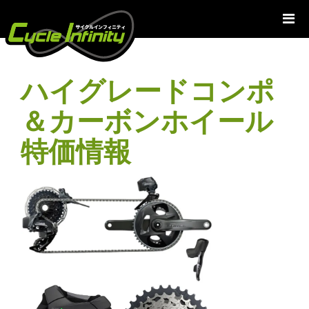
コ
ン
テ
ン
ツ
ハイグレードコンポ
へ
ス
＆カーボンホイール
キ
ッ
特価情報
プ