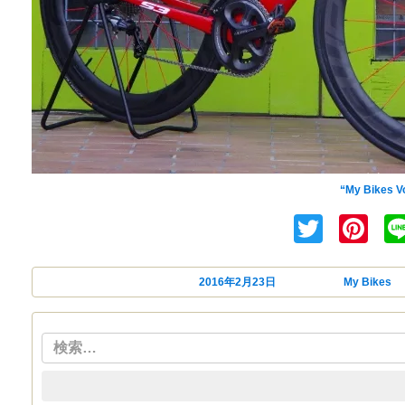
INFINITYメンバーW夫妻
“My Bikes V
Twitte
Pi
投稿日:
2016年2月23日
カテゴリー
My Bikes