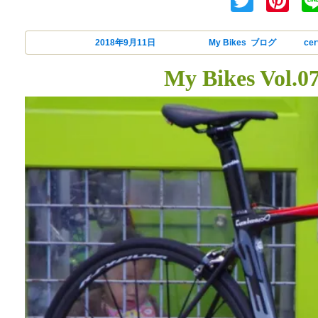
Twitte
Pi
投稿日:
2018年9月11日
カテゴリー
My Bikes
,
ブログ
タグ
cer
My Bikes Vol.07