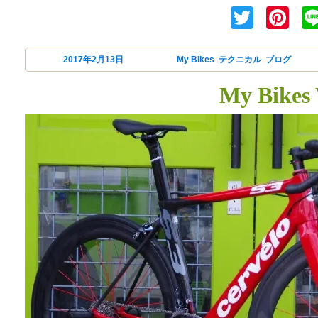
Twitte
Pi
投稿日:
2017年2月13日
カテゴリー
My Bikes
,
テクニカル
,
ブログ
タ
My Bikes 