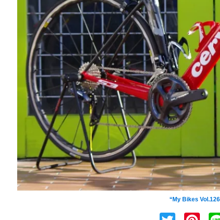
最新コンポR8050(Di2)搭載した
cerv
“My Bikes Vol.12