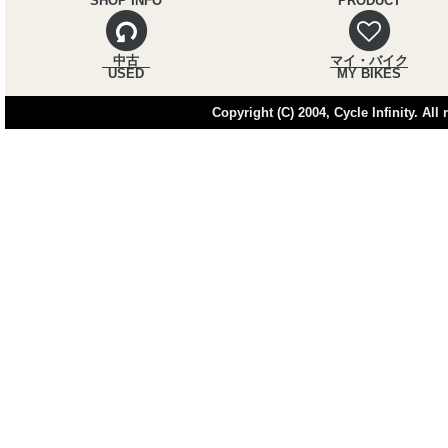
SHOP INFO
PRODUCT
中古
マイ・バイク
USED
MY BIKES
Copyright (C) 2004, Cycle Infinity. All 