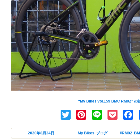
BMC RM02 FB(フラットバー)カス
“My Bikes vol.159 BMC RM02” の
Twitter
Pinterest
Line
Pock
F
投稿日:
2020年8月24日
カテゴリー
My Bikes
,
ブログ
タグ
#RM02
,
BM