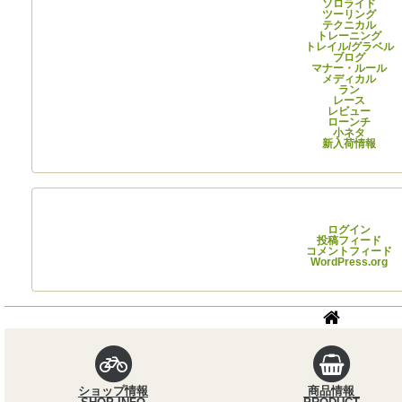
ソロライド
ツーリング
テクニカル
トレーニング
トレイル/グラベル
ブログ
マナー・ルール
メディカル
ラン
レース
レビュー
ローンチ
小ネタ
新入荷情報
メタ情報
ログイン
投稿フィード
コメントフィード
WordPress.org
パンくずナビ
サイクル
ショップ情報
商品情報