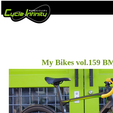
コンテンツへ
#RM02
My Bikes vol.159 