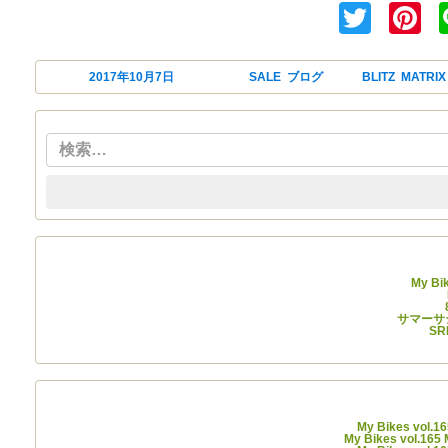
Twitt
P
投稿日:
2017年10月7日
カテゴリー
SALE
,
ブログ
タグ
BLITZ
,
MATRIX
My Bi
サマーサシ
SR
My Bikes vol.
My Bikes vol.16