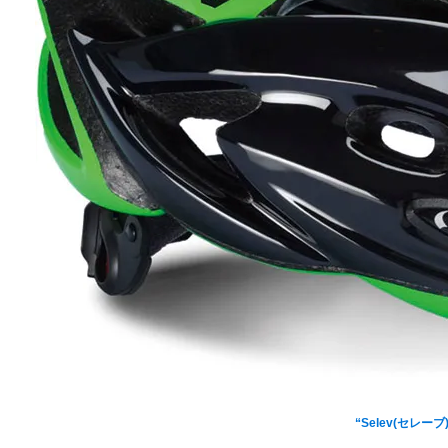
イタリアの老舗ブランド[
し
“Selev(セレー