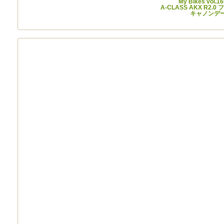
My Bikes vol.
A-CLASS AKX R2.
キャノンデー