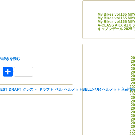
最近の
My Bikes vol.165 M
My Bikes vol.165 M
My Bikes vol.165 M
A-CLASS AKX R2
キャノンデール 2025
アー
荷しました。
2
の
続きを読む
2
2
ket
Facebook
共有
2
2
2
2
2
20
EST
,
DRAFT
,
クレスト
,
ドラフト
,
ベル
,
ヘルメット
BELL(ベル) ヘルメット 入荷情
20
20
2
2
2
2
2
2
2
2
2
20
20