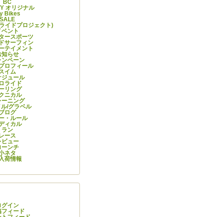
BC
ITY オリジナル
y Bikes
SALE
ーライドプロジェクト)
イベント
タースポーツ
ドサーフィン
ーテイメント
お知らせ
ャンペーン
プロフィール
スイム
ケジュール
ロライド
ーリング
クニカル
レーニング
ル/グラベル
ブログ
ー・ルール
ディカル
ラン
レース
レビュー
ローンチ
小ネタ
入荷情報
情報
ログイン
稿フィード