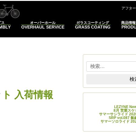
コンテンツへスキップ
アフター
ビス
オーバーホール
ガラスコーティング
商品情報
EMBLY
OVERHAUL SERVICE
GRASS COATING
PROD
検索
T
検
ット 入荷情報
最近
LEZYNE 
8月 営業ス
サマーサシライド 2026
SRP vol.08
サマーソロライド 2026