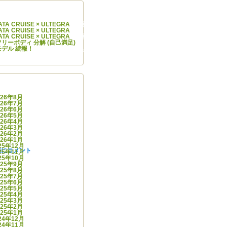
コメント
IYATA CRUISE × ULTEGRA
に
阿部 学
より
IYATA CRUISE × ULTEGRA
に
Cycle Infinity
より
IYATA CRUISE × ULTEGRA
に
阿部 学
より
.0 フリーボディ 分解 (自己満足)
に
スガワラ ヒデナオ
より
モデル 続報！
に
Cycle Infinity
より
カイブ
026年8月
026年7月
026年6月
026年5月
026年4月
026年3月
026年2月
026年1月
25年12月
報に
コメント
25年11月
25年10月
025年9月
025年8月
025年7月
025年6月
025年5月
025年4月
025年3月
025年2月
025年1月
24年12月
24年11月