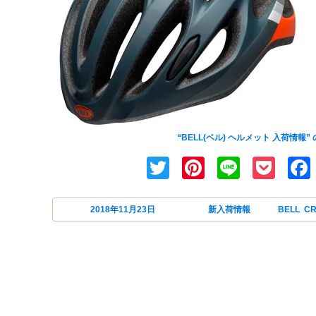
BELL(ベル)のヘルメットが入
“BELL(ベル) ヘルメット 入荷情報” 
Twitter
Pinterest
Line
Poc
投稿日:
2018年11月23日
カテゴリー
新入荷情報
タグ
BELL
,
CR