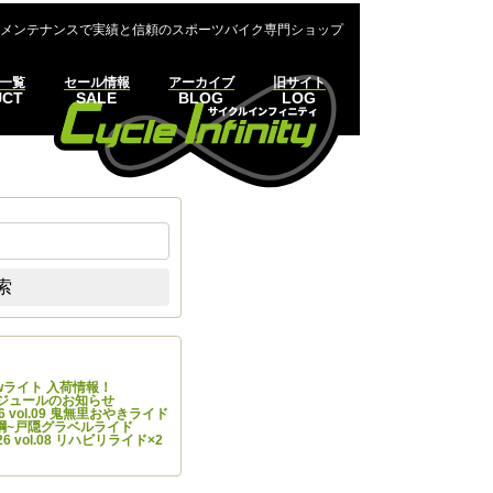
メンテナンスで実績と信頼のスポーツバイク専門ショップ
一覧
セール情報
アーカイブ
旧サイト
UCT
SALE
BLOG
LOG
:
索
の投稿
Newライト 入荷情報！
ケジュールのお知らせ
 vol.09 鬼無里おやきライド
7 飯綱~戸隠グラベルライド
 vol.08 リハビリライド×2