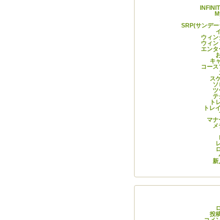
INFIN
M
SRP(サンデ
ウィン
ウィン
エンタ
キ
コース
ス
ソ
ツ
テ
ト
トレイ
マナ
メ
新
メタ
投