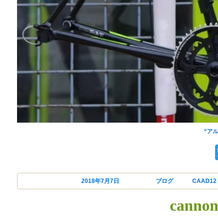
cannondal
“ア
投稿日:
2018年7月7日
カテゴリー
ブログ
タグ
CAAD12
canno