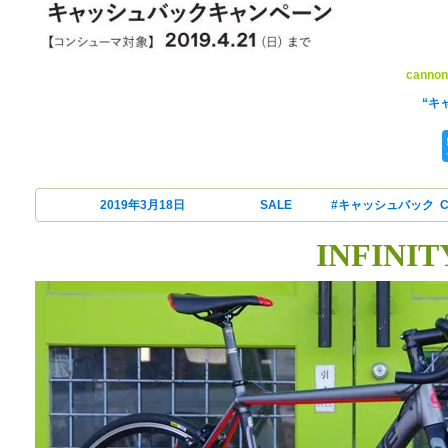
cannon
“キ
投稿日:
2019年3月18日
カテゴリー
SALE
タグ
#キャッシュバック
,
INFIN