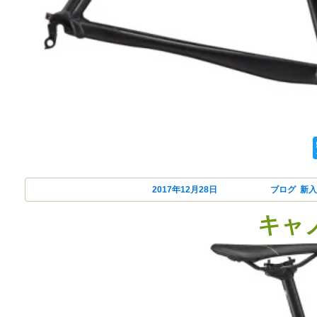
canonndale(キ
投稿日:
2017年12月28日
カテゴリー
ブログ
,
新
キャノ