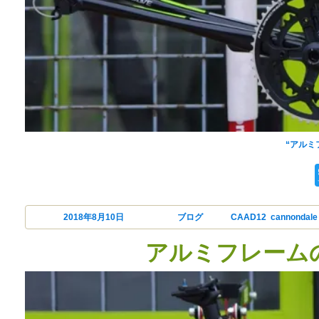
cannondale(キャノンデール)のアル
“アルミ
投稿日:
2018年8月10日
カテゴリー
ブログ
タグ
CAAD12
,
cannondale
アルミフレームの