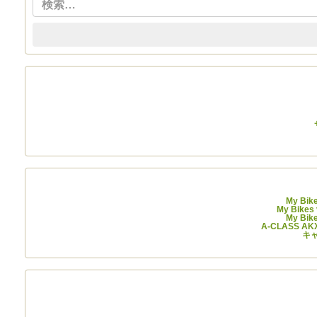
My Bik
My Bikes
My Bik
A-CLASS A
キャ