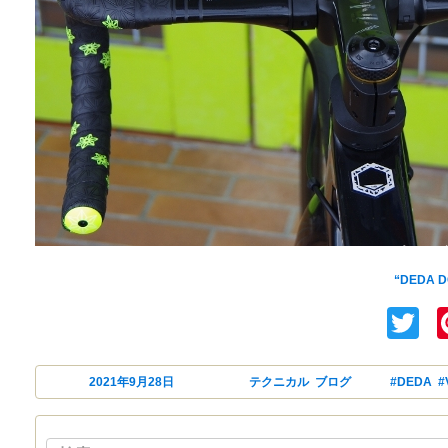
カワシマサイクルサプライで実
“DEDA
T
投稿日:
2021年9月28日
カテゴリー
テクニカル
,
ブログ
タグ
#DEDA
,
#