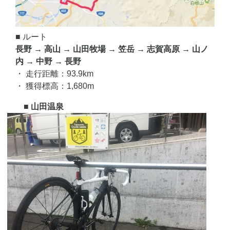
■ ルート
長野 → 高山 → 山田牧場 → 笠岳 → 志賀高原 → 山ノ
内 → 中野 → 長野
・ 走行距離：93.9km
・ 獲得標高：1,680m
■ 山田温泉