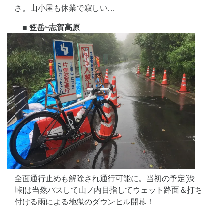
さ。山小屋も休業で寂しい…
■ 笠岳~志賀高原
全面通行止めも解除され通行可能に。当初の予定[渋
峠]は当然パスして山ノ内目指してウェット路面＆打ち
付ける雨による地獄のダウンヒル開幕！