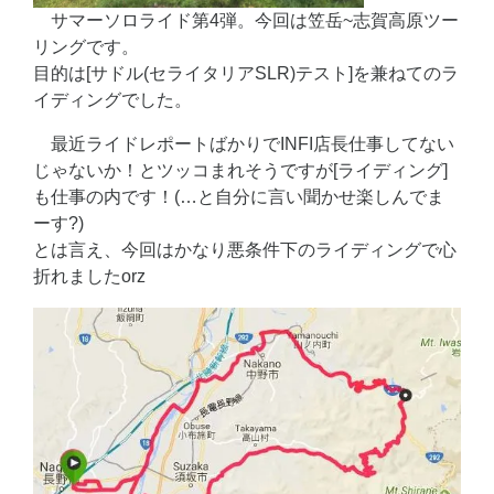
サマーソロライド第4弾。今回は笠岳~志賀高原ツー
リングです。
目的は[サドル(セライタリアSLR)テスト]を兼ねてのラ
イディングでした。
最近ライドレポートばかりでINFI店長仕事してない
じゃないか！とツッコまれそうですが[ライディング]
も仕事の内です！(…と自分に言い聞かせ楽しんでま
ーす?)
とは言え、今回はかなり悪条件下のライディングで心
折れましたorz