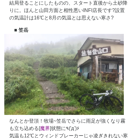
結局登ることにしたものの、スタート直後から土砂降
りに。ほんと山田方面と相性悪いINFI店長です?設置
の気温計は16℃と8月の気温とは思えない寒さ?
■ 笠岳
なんとか登頂！牧場~笠岳でさらに雨足が強くなり霧
も立ち込める[
魔界
]状態に٩(′д‵)۶
気温も12℃とウィンドブレーカーじゃ凌ぎきれない寒