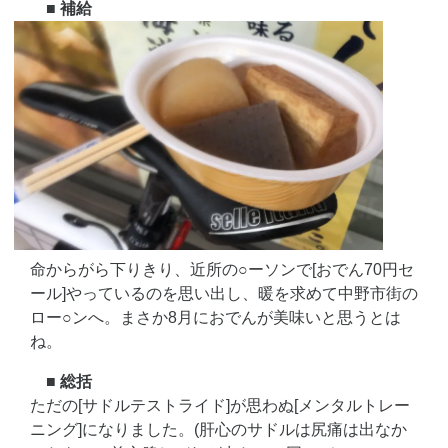
■ 補給
命からがら下りきり、近所の○ーソンで[おでん70円セ
ール]やっているのを思い出し、暖を求めて中野市街の
ロー○ンへ。まさか8月におでんが美味いと思うとは
ね。
■ 総括
ただの[サドルテストライド]が思わぬ[メンタルトレー
ニング]になりました。(肝心のサドルは尻痛は出なか