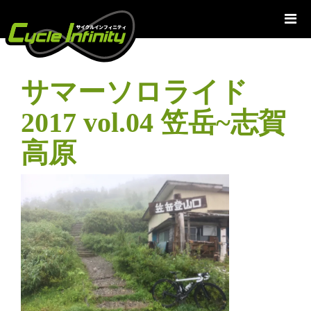
コ
ン
テ
ン
ツ
サマーソロライド
へ
ス
2017 vol.04 笠岳~志賀
キ
ッ
高原
プ