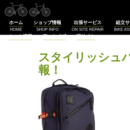
コ
ン
テ
ホーム
ショップ情報
出張サービス
組立サ
ン
HOME
SHOP INFO
ON SITE REPAIR
BIKE A
ツ
セール情報
アーカイブ
旧サイト
へ
SALE
BLOG
LOG
ス
キ
スタイリッシュバ
ッ
プ
報！