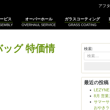
アフ
ービス
オーバーホール
ガラスコーティング
SSEMBLY
OVERHAUL SERVICE
GRASS COATING
ッグ 特価情
検索:
最近の投稿
LEZYN
8月 営
サマーサシ
おやきラ