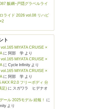
ol.087 飯綱~戸隠グラベルライ
ライド 2026 vol.08 リハビ
×2
ント
 vol.165 MIYATA CRUISE ×
A
に
阿部 学
より
 vol.165 MIYATA CRUISE ×
A
に
Cycle Infinity
より
 vol.165 MIYATA CRUISE ×
A
に
阿部 学
より
S AKX R2.0 フリーボディ 分
満足)
に
スガワラ ヒデナオ
デール 2025モデル 続報！
に
nity
より