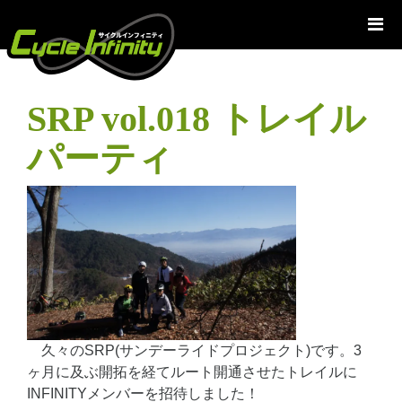
コ
ン
テ
ン
ツ
SRP vol.018 トレイル
へ
ス
パーティ
キ
ッ
プ
久々のSRP(サンデーライドプロジェクト)です。3
ヶ月に及ぶ開拓を経てルート開通させたトレイルに
INFINITYメンバーを招待しました！