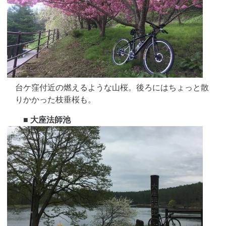
台ケ窪付近の燃えるような山桜。後ろにはちょっと散
りかかった枝垂桜も。
■ 大座法師池