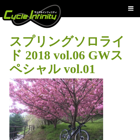
コ
ン
テ
ン
ツ
スプリングソロライ
へ
ス
ド 2018 vol.06 GWス
キ
ッ
ペシャル vol.01
プ