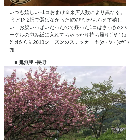
いつも嬉しい+1コおまけ※来店人数により異なる。
[うど]と2択で選ばなかった[のびろ]がもらえて嬉し
い！お腹いっぱいだったので残った1コはさっきのベ
ーグルの包み紙に入れてちゃっかり持ち帰り( ´∀｀)b
ｸﾞｯ!さらに2018シーズンのステッカーも(σ・∀・)σｹﾞｯ
ﾂ!!
■ 鬼無里~長野