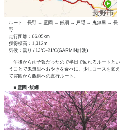
ルート：長野 → 霊園 → 飯綱 → 戸隠 → 鬼無里 → 長
野
走行距離：66.05km
獲得標高：1,312m
気候：曇り / 13℃~21℃(GARMIN計測)
午後から雨予報だったので半日で回れるルートとい
うことで鬼無里へおやきを食べに。少しコースを変え
て霊園から飯綱への直行ルート。
■ 霊園~飯綱