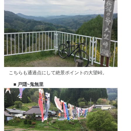
こちらも通過点にして絶景ポイントの大望峠。
■ 戸隠~鬼無里