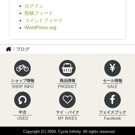
ログイン
投稿フィード
コメントフィード
WordPress.org
パ
サ
ブログ
イ
ン
ク
く
ル
ず
イ
ショップ情報
商品情報
セール情報
ン
ナ
SHOP INFO
PRODUCT
SALE
フ
ビ
ィ
ニ
テ
中古
マイ・バイク
フェイスブック
ィ
USED
MY BIKES
Facebook
Copyright (C) 2004, Cycle Infinity. All rights reserved.