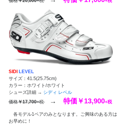
価格
￥20,000
+税
+税
SIDI
LEVEL
サイズ：41.5(25.75cm)
カラー：ホワイト/ホワイト
シューズ詳細 →
シディ レベル
→
特価
￥13,900
価格
￥17,700
+税
+税
各モデル1ペアのみとなります。ご興味のある方は
お早めに！