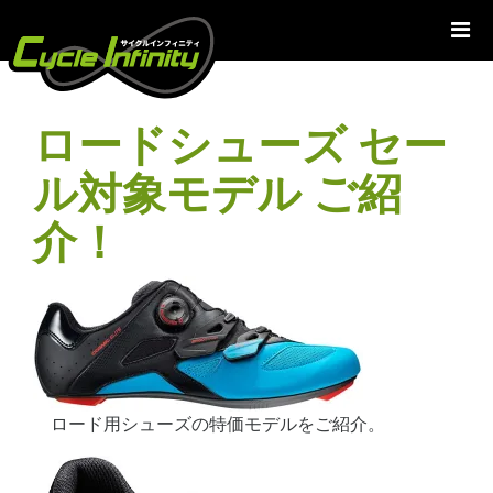
コ
ン
テ
ン
ツ
ロードシューズ セー
へ
ス
ル対象モデル ご紹
キ
ッ
介！
プ
ロード用シューズの特価モデルをご紹介。