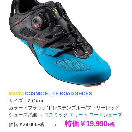
MAVIC
COSMIC ELITE ROAD SHOES
サイズ：26.5cm
カラー：ブラック/ドレスデンブルー/フィリーレッド
シューズ詳細 →
コスミック エリート ロードシューズ
→
特価
￥19,990
価格
￥24,000
+税
+税