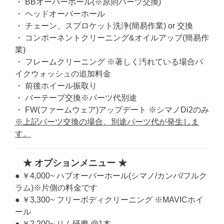
・ BBオーバーホール(※原則パーツ交換)
・ ヘッドオーバーホール
・ チェーン、スプロケット洗浄(簡易作業) or 交換
・ コンポーネントクリーニング&オイルアップ(簡易作
業)
・ フレームクリーニング ※著しく汚れている場合バ
イクウォッシュの追加料金
・ 前後ホイール振取り
・ バーテープ交換※パーツ代別途
・ FW(ファームウェア)アップデート ※シマノDi2のみ
※上記パーツ交換の場合、別途パーツ代が発生しま
す。
★ オプションメニュー ★
● ￥4,000~ ハブオーバーホール(シマノ/カンパ/フルク
ラム)※片側の料金です
● ￥3,300~ フリーボディクリーニング ※MAVICホイ
ール
● ￥2,200~ リム研磨 @1本