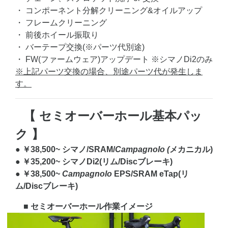
・ コンポーネント分解クリーニング&オイルアップ
・ フレームクリーニング
・ 前後ホイール振取り
・ バーテープ交換(※パーツ代別途)
・ FW(ファームウェア)アップデート ※シマノDi2のみ
※上記パーツ交換の場合、別途パーツ代が発生しま
す。
【 セミオーバーホール基本パッ
ク 】
● ￥38,500~ シマノ/SRAM/
Campagnolo (
メカニカル)
● ￥35,200~ シマノDi2(リム/Discブレーキ)
● ￥38,500~
Campagnolo
EPS/SRAM eTap(リ
ム/Discブレーキ)
■ セミオーバーホール作業イメージ