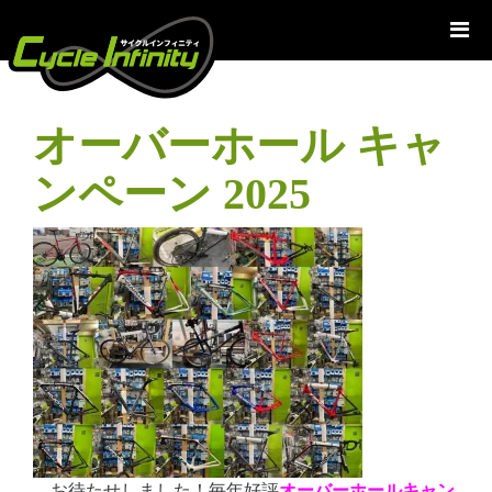
コ
ン
テ
ン
ツ
オーバーホール キャ
へ
ス
ンペーン 2025
キ
ッ
プ
お待たせしました！毎年好評
オーバーホールキャン