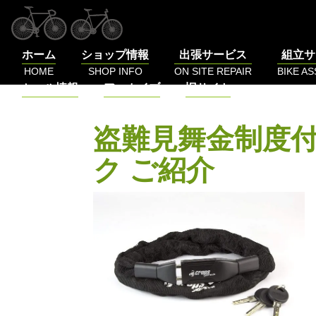
コ
ン
テ
ホーム
ショップ情報
出張サービス
組立サ
ン
HOME
SHOP INFO
ON SITE REPAIR
BIKE A
ツ
セール情報
アーカイブ
旧サイト
へ
SALE
BLOG
LOG
ス
キ
盗難見舞金制度付
ッ
プ
ク ご紹介