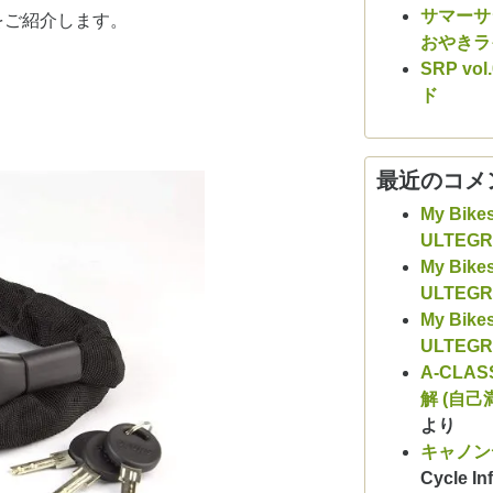
サマーサシ
をご紹介します。
おやきラ
SRP v
ド
最近のコメ
My Bike
ULTEG
My Bike
ULTEG
My Bike
ULTEG
A-CLAS
解 (自己
より
キャノン
Cycle Inf