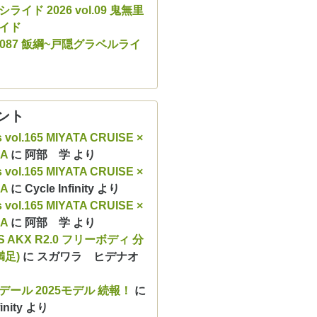
ライド 2026 vol.09 鬼無里
イド
ol.087 飯綱~戸隠グラベルライ
ント
s vol.165 MIYATA CRUISE ×
RA
に
阿部 学
より
s vol.165 MIYATA CRUISE ×
RA
に
Cycle Infinity
より
s vol.165 MIYATA CRUISE ×
RA
に
阿部 学
より
S AKX R2.0 フリーボディ 分
満足)
に
スガワラ ヒデナオ
デール 2025モデル 続報！
に
inity
より