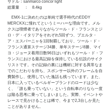
サドル：sanmarco concor light
総重量 ： 8.4kg
EMX-1に決めたのは単純で選手時代のEDDY
MERCKXに憧れてというミーハーな理由です。メル
クスは喫煙者でありながらツール・ド・フランスとジ
ロ・デ・イタリアをそれぞれ5回ずつ、ブエルタ・
ア・エスパーニャを1回制覇しており、ツール・ド・
フランス通算ステージ34勝、単年ステージ8勝、マイ
ヨ・ジョーヌ着用日数96日はいずれもツール・ド・フ
ランスにおける最高記録を保持している伝説のサイク
リストです。その記録の裏には機材に対する異常なま
でのこだわりを持ち、スポンサー以外のフレームを自
費製作し、使用していた逸話も残っています。また、
日本に入っているベルギーブランドのロードは少な
く、「誰も乗っていない」という自転車のりなら一度
は陥る思考に乗ってしまいました。実際、イベントや
レースで見かけることは稀で、今まで2,3台しか見た
ことがありません。