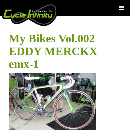
コ
ン
テ
ン
ツ
My Bikes Vol.002
へ
ス
EDDY MERCKX
キ
ッ
emx-1
プ