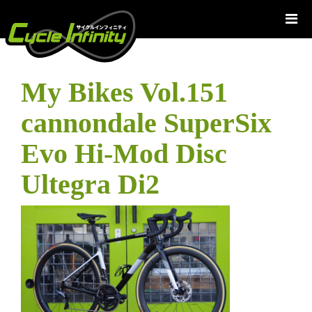
コ
ン
テ
ン
ツ
My Bikes Vol.151
へ
ス
cannondale SuperSix
キ
ッ
Evo Hi-Mod Disc
プ
Ultegra Di2