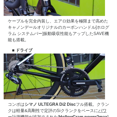
ケーブルを完全内装し、エアロ効果を極限まで高めた
キャノンデールオリジナルのカーボンハンドル[ホログ
ラム システムバー]振動吸収性能もアップしたSAVE機
能も搭載。
■ ドライブ
コンポは
シマノ ULTEGRA Di2 Disc
フル搭載。クラン
クは軽量&高剛性で定評のSiクランクをベースに
パワ
ー計測機能が追加※
された[
HollowGram power2max
]