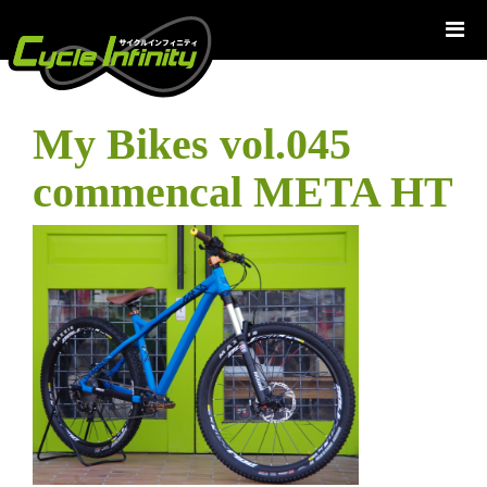
コ
ン
テ
ン
ツ
My Bikes vol.045
へ
ス
commencal META HT
キ
ッ
プ