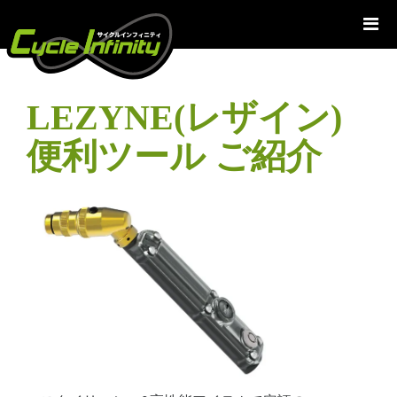
コ
ン
テ
ン
ツ
LEZYNE(レザイン)
へ
ス
便利ツール ご紹介
キ
ッ
プ