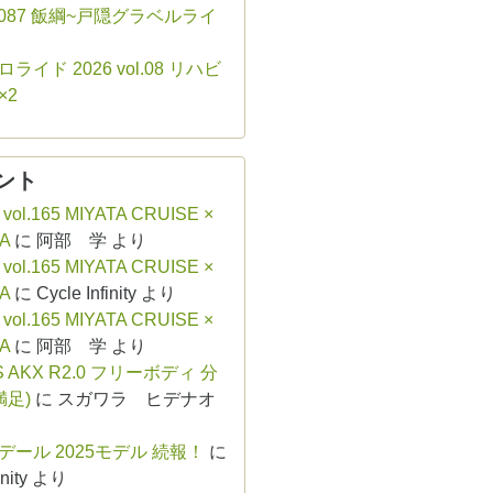
ol.087 飯綱~戸隠グラベルライ
ライド 2026 vol.08 リハビ
×2
ント
 vol.165 MIYATA CRUISE ×
A
に
阿部 学
より
 vol.165 MIYATA CRUISE ×
A
に
Cycle Infinity
より
 vol.165 MIYATA CRUISE ×
A
に
阿部 学
より
S AKX R2.0 フリーボディ 分
満足)
に
スガワラ ヒデナオ
デール 2025モデル 続報！
に
nity
より