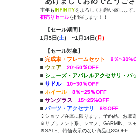
あけましておめでとうござ
本年も
INFINITY
をよろしくお願い致します
初売りセール
を開催します！！
【セール期間】
1月5日(
土
) ~1月14日(
月)
【セール対象】
■
完成車・フレームセット
8％~30%
■
ウェア
20~50％OFF
■
シューズ・アパレルアクセサリ・バ
■
サドル
10~30％OFF
■
ホイール
8％~25％OFF
■
サングラス
15~25%OFF
■
パーツ・アクセサリ
8%OFF
※ショップ在庫に限ります。予約品、お取
※サプリメント系、シマノ、GARMIN、
※SALE、特価表示のない商品は8%OFF