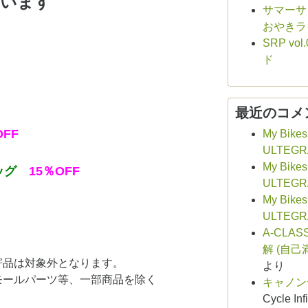
います
サマーサシ
。
おやきラ
SRP v
ド
最近のコメ
OFF
My Bikes
ULTEGR
My Bikes
ッグ
15％OFF
ULTEGR
My Bikes
ULTEGR
A-CLAS
解 (自己
寄品は対象外となります。
より
スモールパーツ等、一部商品を除く
キャノン
Cycle Infi