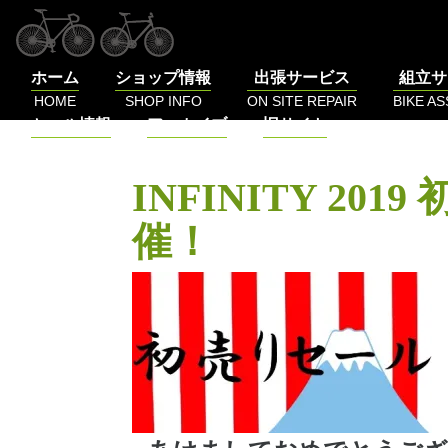
コ
ン
テ
ホーム
ショップ情報
出張サービス
組立サ
ン
HOME
SHOP INFO
ON SITE REPAIR
BIKE A
ツ
セール情報
アーカイブ
旧サイト
へ
SALE
BLOG
LOG
ス
キ
INFINITY 201
ッ
プ
催！