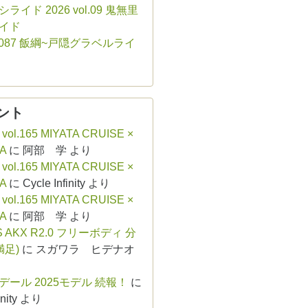
ライド 2026 vol.09 鬼無里
イド
ol.087 飯綱~戸隠グラベルライ
ント
 vol.165 MIYATA CRUISE ×
A
に
阿部 学
より
 vol.165 MIYATA CRUISE ×
A
に
Cycle Infinity
より
 vol.165 MIYATA CRUISE ×
A
に
阿部 学
より
S AKX R2.0 フリーボディ 分
満足)
に
スガワラ ヒデナオ
デール 2025モデル 続報！
に
nity
より