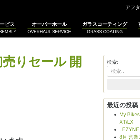
アフ
ービス
オーバーホール
ガラスコーティング
SSEMBLY
OVERHAUL SERVICE
GRASS COATING
9 初売りセール 開
検索:
最近の投稿
My Bike
XT/LX
LEZYN
8月 営