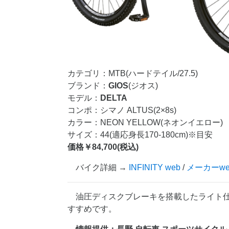
カテゴリ：MTB(ハードテイル/27.5)
ブランド：
GIOS
(ジオス)
モデル：
DELTA
コンポ：シマノ ALTUS(2×8s)
カラー：NEON YELLOW(ネオンイエロー)
サイズ：44(適応身長170-180cm)※目安
価格￥84,700(税込)
バイク詳細 →
INFINITY web
/
メーカーwe
油圧ディスクブレーキを搭載したライト仕
すすめです。