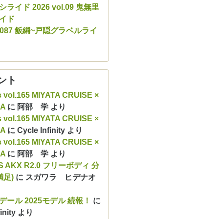
ライド 2026 vol.09 鬼無里
イド
ol.087 飯綱~戸隠グラベルライ
ント
s vol.165 MIYATA CRUISE ×
RA
に
阿部 学
より
s vol.165 MIYATA CRUISE ×
RA
に
Cycle Infinity
より
s vol.165 MIYATA CRUISE ×
RA
に
阿部 学
より
S AKX R2.0 フリーボディ 分
満足)
に
スガワラ ヒデナオ
デール 2025モデル 続報！
に
inity
より