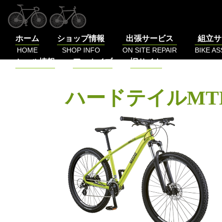
コ
ン
テ
ホーム
ショップ情報
出張サービス
組立サ
ン
HOME
SHOP INFO
ON SITE REPAIR
BIKE A
ツ
セール情報
アーカイブ
旧サイト
へ
SALE
BLOG
LOG
ス
キ
ハードテイルMT
ッ
プ