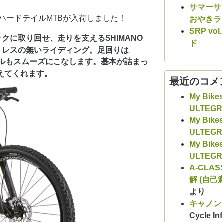
サマーサシ
]のハードテイルMTBが入荷しました！
おやきラ
SRP v
クに取り回せ、走りを支えるSHIMANO
ド
トレスの無いライディング。足回りは
イルもスムーズにこなします。基本が詰まっ
えてくれます。
最近のコメ
My Bike
ULTEG
My Bike
ULTEG
My Bike
ULTEG
A-CLAS
解 (自己
より
キャノン
Cycle Inf