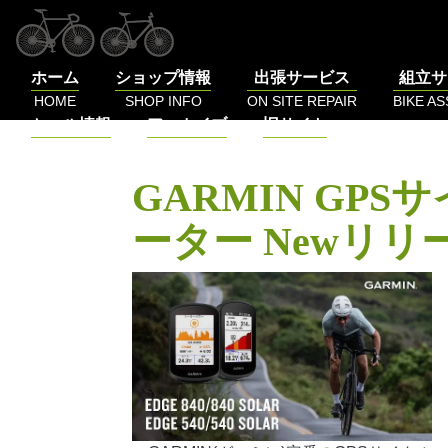
コ
ン
テ
ホーム
ショップ情報
出張サービス
組立サ
ン
HOME
SHOP INFO
ON SITE REPAIR
BIKE A
ツ
セール情報
アーカイブ
旧サイト
へ
SALE
BLOG
LOG
ス
キ
GARMIN GP
ッ
プ
ーター Newリリ