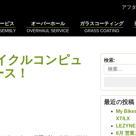
アフ
ービス
オーバーホール
ガラスコーティング
SSEMBLY
OVERHAUL SERVICE
GRASS COATING
Sサイクルコンピュ
検索:
ース！
最近の投稿
My Bike
XT/LX
LEZYN
8月 営