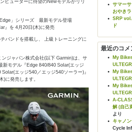
ルコンピューターに待望のNewモデルがリリ
サマーサシ
おやきラ
SRP v
「Edge」シリーズ 最新モデル登場
ド
 Solar』を 4月20日(木)に発売
ルチバンドを搭載し、 上級トレーニングに
最近のコメ
My Bike
ジャパン株式会社(以下 Garmin)は、サ
ULTEG
ル『Edge 840/840 Solar(エッジ
My Bike
0 Solar(エッジ540／エッジ540ソーラー)』
ULTEG
日(木)に発売します。
My Bike
ULTEG
A-CLAS
解 (自己
より
キャノン
Cycle Inf