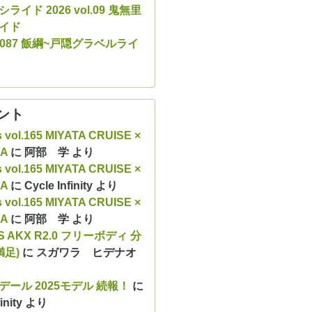
ライド 2026 vol.09 鬼無里
イド
ol.087 飯綱~戸隠グラベルライ
ント
s vol.165 MIYATA CRUISE ×
RA
に
阿部 学
より
s vol.165 MIYATA CRUISE ×
RA
に
Cycle Infinity
より
s vol.165 MIYATA CRUISE ×
RA
に
阿部 学
より
S AKX R2.0 フリーボディ 分
満足)
に
スガワラ ヒデナオ
デール 2025モデル 続報！
に
inity
より