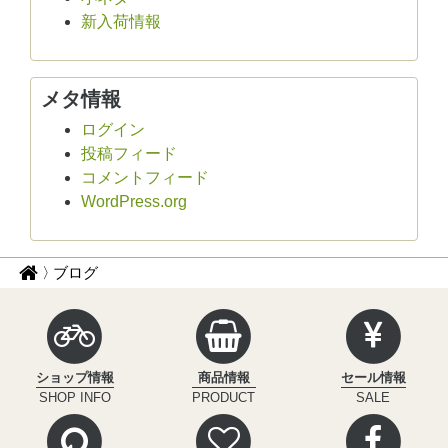
新入荷情報
メタ情報
ログイン
投稿フィード
コメントフィード
WordPress.org
パ
サ
ブログ
イ
ン
ク
く
ル
ず
イ
ショップ情報
商品情報
セール情報
ン
ナ
SHOP INFO
PRODUCT
SALE
フ
ビ
ィ
ニ