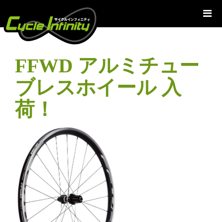
コ
ン
テ
ン
ツ
FFWD アルミチュー
へ
ス
ブレスホイール 入
キ
ッ
荷！
プ