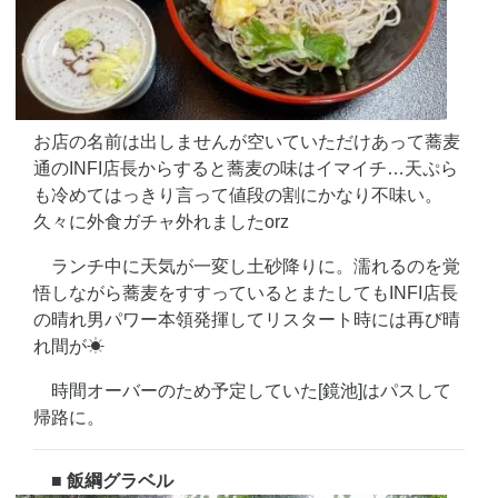
お店の名前は出しませんが空いていただけあって蕎麦
通のINFI店長からすると蕎麦の味はイマイチ…天ぷら
も冷めてはっきり言って値段の割にかなり不味い。
久々に外食ガチャ外れましたorz
ランチ中に天気が一変し土砂降りに。濡れるのを覚
悟しながら蕎麦をすすっているとまたしてもINFI店長
の晴れ男パワー本領発揮してリスタート時には再び晴
れ間が☀
時間オーバーのため予定していた[鏡池]はパスして
帰路に。
■ 飯綱グラベル