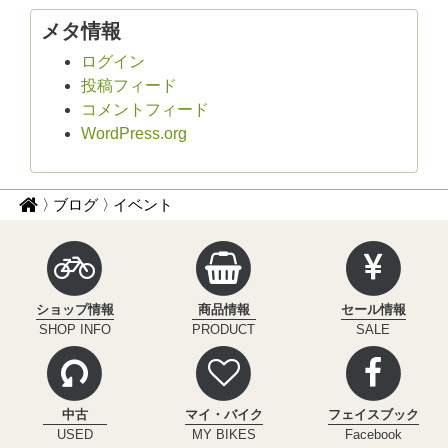
メタ情報
ログイン
投稿フィード
コメントフィード
WordPress.org
パ
サ
ブログ
イベント
イ
ン
ク
く
ル
ず
イ
ショップ情報
商品情報
セール情報
ン
ナ
SHOP INFO
PRODUCT
SALE
フ
ビ
ィ
ニ
テ
中古
マイ・バイク
フェイスブック
ィ
USED
MY BIKES
Facebook