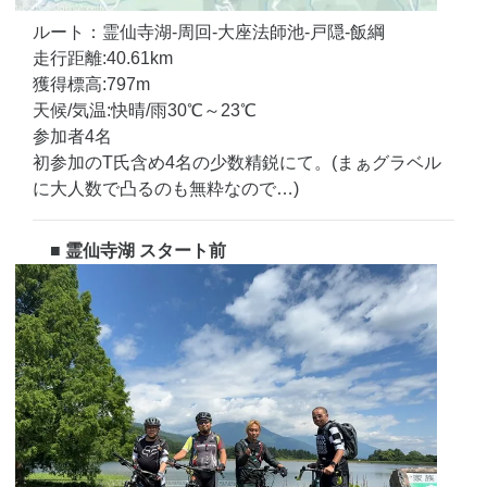
ルート：霊仙寺湖-周回-大座法師池-戸隠-飯綱
走行距離:40.61km
獲得標高:797m
天候/気温:快晴/雨30℃～23℃
参加者4名
初参加のT氏含め4名の少数精鋭にて。(まぁグラベル
に大人数で凸るのも無粋なので…)
■ 霊仙寺湖 スタート前