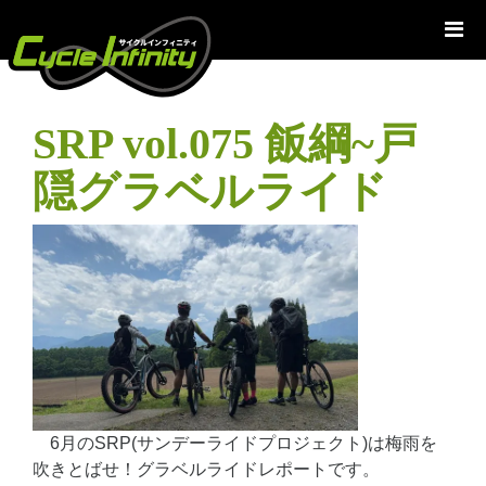
コ
ン
テ
ン
ツ
SRP vol.075 飯綱~戸
へ
ス
隠グラベルライド
キ
ッ
プ
6月のSRP(サンデーライドプロジェクト)は梅雨を
吹きとばせ！グラベルライドレポートです。