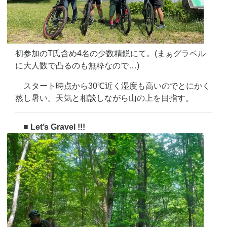
初参加のT氏含め4名の少数精鋭にて。(まぁグラベル
に大人数で凸るのも無粋なので…)
スタート時点から30℃近く湿度も高いのでとにかく
蒸し暑い。天気と相談しながら山の上を目指す。
■ Let’s Gravel !!!