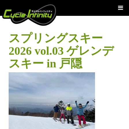
コ
ン
テ
ン
ツ
スプリングスキー
へ
ス
2026 vol.03 ゲレンデ
キ
ッ
スキー in 戸隠
プ