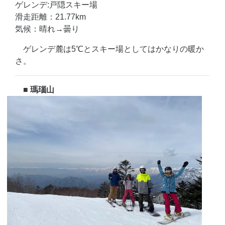
ゲレンデ:戸隠スキー場
滑走距離：21.77km
気候：晴れ→曇り
ゲレンデ麓は5℃とスキー場としてはかなりの暖か
さ。
■ 瑪瑙山