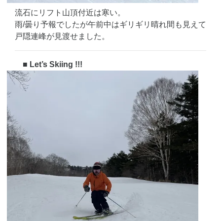
流石にリフト山頂付近は寒い。
雨/曇り予報でしたが午前中はギリギリ晴れ間も見えて
戸隠連峰が見渡せました。
■ Let’s Skiing !!!