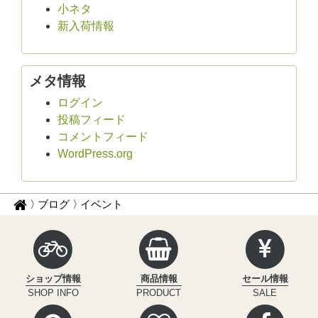
小ネタ
新入荷情報
メタ情報
ログイン
投稿フィード
コメントフィード
WordPress.org
パ
サ
ブログ
イベント
イ
ン
ク
く
ル
ず
イ
ショップ情報
商品情報
セール情報
ン
ナ
SHOP INFO
PRODUCT
SALE
フ
ビ
ィ