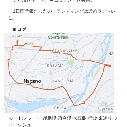
1日雨予報だったのでランディングは諦めラントレ
に。
■ ログ
ルート:スタート-屋島橋-落合橋-大豆島-母袋-東通り-フ
ィニッシュ