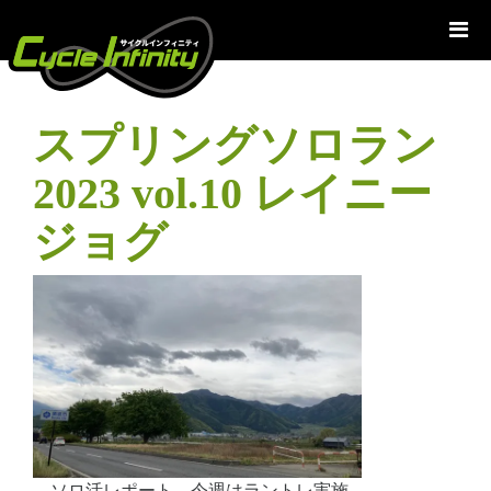
コ
ン
テ
ン
ツ
スプリングソロラン
へ
ス
2023 vol.10 レイニー
キ
ッ
ジョグ
プ
ソロ活レポート。今週はラントレ実施。