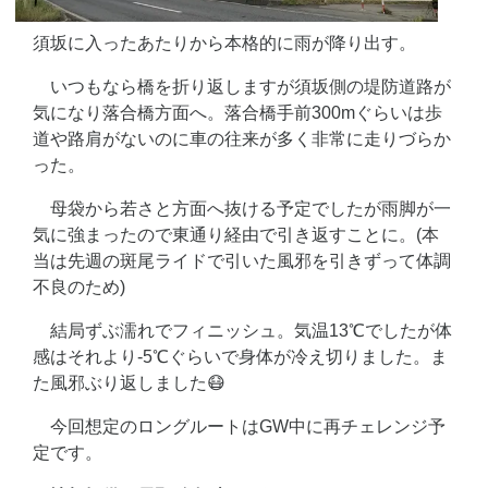
須坂に入ったあたりから本格的に雨が降り出す。
いつもなら橋を折り返しますが須坂側の堤防道路が
気になり落合橋方面へ。落合橋手前300mぐらいは歩
道や路肩がないのに車の往来が多く非常に走りづらか
った。
母袋から若さと方面へ抜ける予定でしたが雨脚が一
気に強まったので東通り経由で引き返すことに。(本
当は先週の斑尾ライドで引いた風邪を引きずって体調
不良のため)
結局ずぶ濡れでフィニッシュ。気温13℃でしたが体
感はそれより-5℃ぐらいで身体が冷え切りました。ま
た風邪ぶり返しました😷
今回想定のロングルートはGW中に再チェレンジ予
定です。