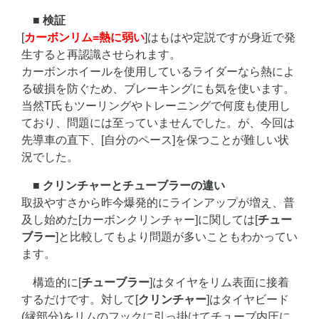
■ 検証
[
カーボンリム=熱に弱い
]はもはや定説ですが身近で発
生すると再認識させられます。
カーボンホイールを使用しているライダーなら熱によ
る破損を防ぐため、ブレーキングにも気を使います。
当然T氏もツーリングやトレーニングで何度も使用し
ており、問題には至っていませんでした。が、今回は
先導車の直下、[自分のペース]を保つことが難しい状
況でした。
■ クリンチャーとチューブラーの違い
取扱やすさから昨今爆発的にラインアップが増え、普
及し始めた[カーボンクリンチャー]に関しては[
チュー
ブラー
]と比較してもより問題が多いこともわかってい
ます。
構造的に[
チューブラー
]はタイヤをリム表面に接着
するだけです。対して[
クリンチャー
]はタイヤビード
(縁部分)をリムのフックに引っ掛けてチューブ内圧に