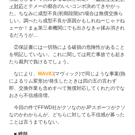
ィ対応
とテメーの都合のいいコンボ決めてきやがっ
た。ちなみに成型不良(初期段階)の場合は無償交換ら
しい。調べたら成型不良が原因かもしれねーじゃァね
ェーか！まぁ第三者機関にでも出さなきゃ揉み消され
るだろうが…
②保証書には一切熱による破損の危険性があること
を明記していない。これに関しては死亡事故でも起き
たら裁判で負けるでしょう。
なにより、
MAVIC
(マヴィック)で同じような事案(熱
によるリム変形)が発生したときは四の五の言わず
即、交換作業も含めすべて無償対応してくれたのでな
おさら不信感倍増。
今回の件でFFWD社がクソなのかJPスポーツがクソ
なのかわからんが、どちらに対しても不信感が募った
ことは言うまでもない。
■ 総括