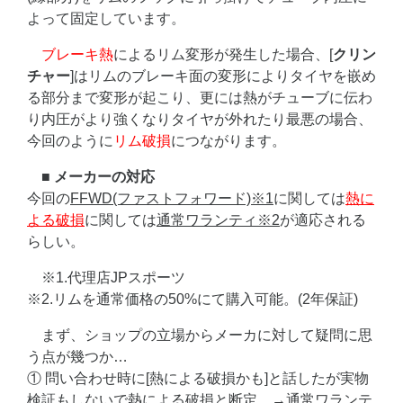
よって固定しています。
ブレーキ熱
によるリム変形が発生した場合、[
クリン
チャー
]はリムのブレーキ面の変形によりタイヤを嵌め
る部分まで変形が起こり、更には熱がチューブに伝わ
り内圧がより強くなりタイヤが外れたり最悪の場合、
今回のように
リム破損
につながります。
■ メーカーの対応
今回の
FFWD(ファストフォワード)※1
に関しては
熱に
よる破損
に関しては
通常ワランティ※2
が適応される
らしい。
※1.代理店JPスポーツ
※2.リムを通常価格の50%にて購入可能。(2年保証)
まず、ショップの立場からメーカに対して疑問に思
う点が幾つか…
① 問い合わせ時に[熱による破損かも]と話したが実物
検証もしないで熱による破損と断定。→
通常ワランテ