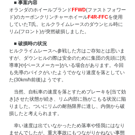
■ 事案内容
オランダのホイールブランド
FFWD
(ファストフォワー
ド)のカーボンクリンチャーホイール
F4R-FFC
を使用
していたT氏。ヒルクライムレースのダウンヒル時に
リム(フロント)が突然破損しました。
■ 破損時の状況
ヒルクライムレースへ参戦した方はご存知とは思いま
すが、ダウンヒルの際は安全のために集団の先頭に[先
導車]や[ペースメーカー]がいる場合があります。今回
も先導のバイクがいたようでかなり速度を落としてい
た(30km/h前後)ようです。
当然、自転車の速度を落とすためブレーキを[当て効
き]させた状態が続き、リム内部に熱がこもる状況に陥
りました。ついにリムの耐熱限界に達し、内側から破
損したと考えられます。
幸い速度は出ていなかったため落車や怪我にはなり
ませんでしたが、重大事故にもつながりかねない事態