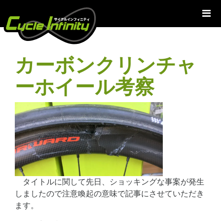
コ
ン
テ
ン
ツ
カーボンクリンチャ
へ
ス
ーホイール考察
キ
ッ
プ
タイトルに関して先日、ショッキングな事案が発生
しましたので注意喚起の意味で記事にさせていただき
ます。