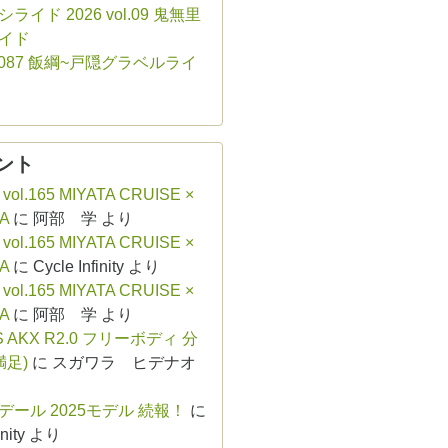
ライド 2026 vol.09 鬼無里
イド
ol.087 飯綱~戸隠グラベルライ
ント
 vol.165 MIYATA CRUISE ×
A
に
阿部 学
より
 vol.165 MIYATA CRUISE ×
A
に
Cycle Infinity
より
 vol.165 MIYATA CRUISE ×
A
に
阿部 学
より
S AKX R2.0 フリーボディ 分
満足)
に
スガワラ ヒデナオ
デール 2025モデル 続報！
に
nity
より