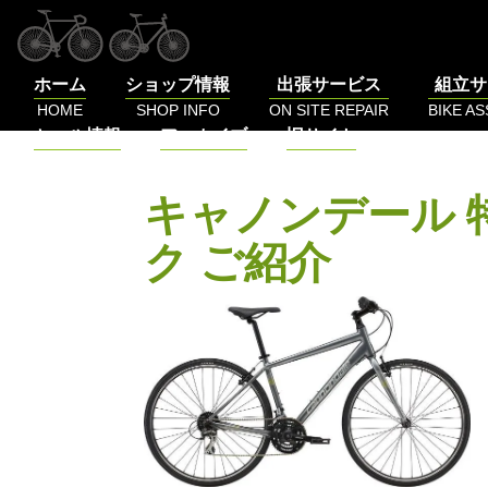
コ
ン
テ
ホーム
ショップ情報
出張サービス
組立サ
ン
HOME
SHOP INFO
ON SITE REPAIR
BIKE A
ツ
セール情報
アーカイブ
旧サイト
へ
SALE
BLOG
LOG
ス
キ
キャノンデール 
ッ
プ
ク ご紹介