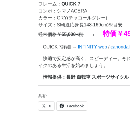
フレーム：
QUICK 7
コンポ：シマノACERA
カラー：GRY(チャコールグレー)
サイズ：SM(適応身長148-169cm)※目安
→
特価
￥49
通常価格
￥55,000
+税
QUICK 7詳細 →
INFINITY web
/
canonda
快適で安定感が高く、スピーディー。それ
イクのある生活を始めましょう。
情報提供：長野 自転車 スポーツサイクル canno
共有:
X
Facebook