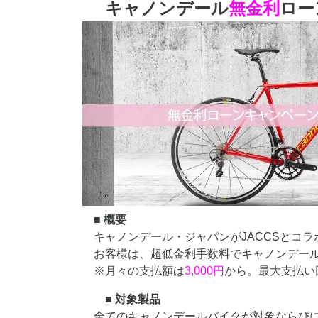
キャノンデール
無金利
ロー
■ 概要
キャノンデール・ジャパンがJACCSとコ
お客様は、超低金利手数料でキャノンデー
※月々の支払額は
3,000円
から。最大支払い
■ 対象製品
全てのキャノンデールバイクが対象ならびに