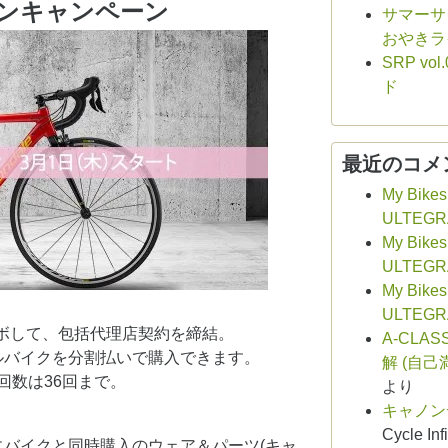
ンキャンペーン
サマーサシ
おやきラ
SRP v
ド
最近のコメ
My Bikes
ULTEGR
My Bikes
ULTEGR
My Bikes
ULTEGR
ラボして、包括代理店契約を締結。
A-CLAS
ルバイクを分割払いで購入できます。
解 (自己
回数は36回まで。
より
キャノン
Cycle Infi
バイクと同時購入のウェア＆パーツ(キャ