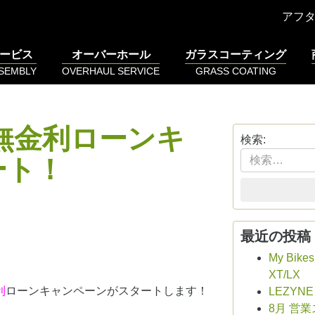
アフ
ービス
オーバーホール
ガラスコーティング
SSEMBLY
OVERHAUL SERVICE
GRASS COATING
無金利ローンキ
検索:
ート！
最近の投稿
My Bike
XT/LX
利
ローンキャンペーンがスタートします！
LEZYN
8月 営