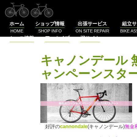
コ
ン
テ
ホーム
ショップ情報
出張サービス
組立サ
ン
HOME
SHOP INFO
ON SITE REPAIR
BIKE A
ツ
セール情報
アーカイブ
旧サイト
へ
SALE
BLOG
LOG
ス
キ
キャノンデール 
ッ
プ
ャンペーンスタ
好評の
cannondale
(キャノンデール)
無金