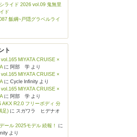
ライド 2026 vol.09 鬼無里
イド
ol.087 飯綱~戸隠グラベルライ
ント
 vol.165 MIYATA CRUISE ×
A
に
阿部 学
より
 vol.165 MIYATA CRUISE ×
A
に
Cycle Infinity
より
 vol.165 MIYATA CRUISE ×
A
に
阿部 学
より
S AKX R2.0 フリーボディ 分
満足)
に
スガワラ ヒデナオ
デール 2025モデル 続報！
に
nity
より