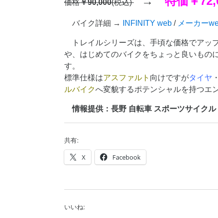
→
特価
￥72,
価格
￥90,000
(税込)
バイク詳細 →
INFINITY web
/
メーカーwe
トレイルシリーズは、手頃な価格でアッ
や、はじめてのバイクをちょっと良いもの
す。
標準仕様は
アスファルト
向けですが
タイヤ
ルバイク
へ変貌するポテンシャルを持つエン
情報提供：長野 自転車 スポーツサイクル canno
共有:
X
Facebook
いいね: