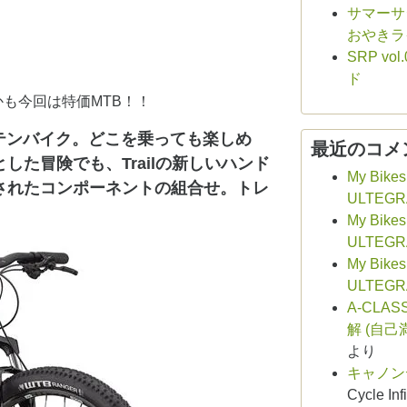
サマーサシ
おやきラ
SRP v
ド
も今回は特価MTB！！
ンテンバイク。どこを乗っても楽しめ
最近のコメ
た冒険でも、Trailの新しいハンド
My Bikes
されたコンポーネントの組合せ。トレ
ULTEGR
My Bikes
ULTEGR
My Bikes
ULTEGR
A-CLAS
解 (自己
より
キャノン
Cycle Infi