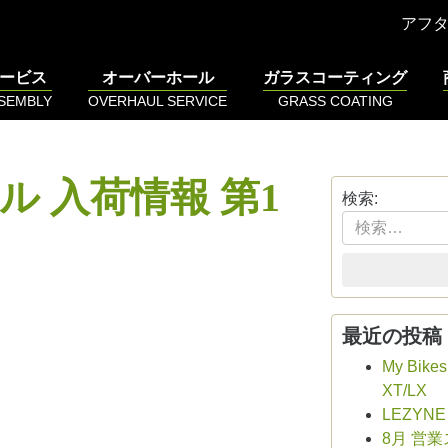
アフ
ービス
オーバーホール
ガラスコーティング
SSEMBLY
OVERHAUL SERVICE
GRASS COATING
ル 入荷情報 第1
検索:
最近の投稿
My Bike
XT/LX
LEZYN
8月 営