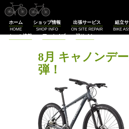
コ
ン
テ
ホーム
ショップ情報
出張サービス
組立サ
ン
HOME
SHOP INFO
ON SITE REPAIR
BIKE A
ツ
セール情報
アーカイブ
旧サイト
へ
SALE
BLOG
LOG
ス
キ
8月 キャノンデー
ッ
プ
弾！