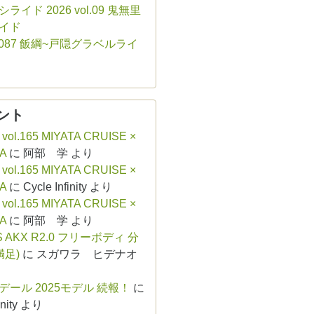
ライド 2026 vol.09 鬼無里
イド
ol.087 飯綱~戸隠グラベルライ
ント
 vol.165 MIYATA CRUISE ×
A
に
阿部 学
より
 vol.165 MIYATA CRUISE ×
A
に
Cycle Infinity
より
 vol.165 MIYATA CRUISE ×
A
に
阿部 学
より
S AKX R2.0 フリーボディ 分
満足)
に
スガワラ ヒデナオ
デール 2025モデル 続報！
に
nity
より