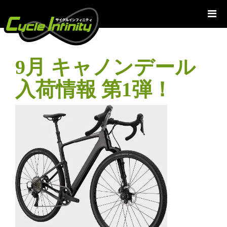
コ
ン
テ
ン
ツ
9月 キャノンデール
へ
ス
入荷情報 第1弾！
キ
ッ
プ