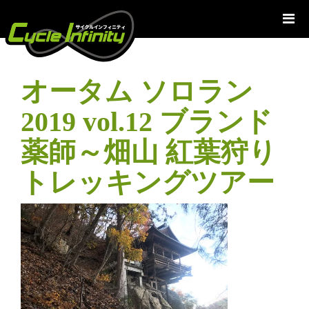
コ
ン
テ
ン
ツ
オータム ソロラン
へ
ス
2019 vol.12 ブランド
キ
ッ
薬師～畑山 紅葉狩り
プ
トレッキングツアー