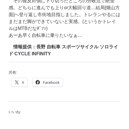
その後反対側に下り切ったところの分岐点で絶望
感。どちらに進んでも上りor大幅回り道…結局[畑山方
面]へ登り返し市街地目指しました。トレランやるには
まだまだ脚ができていないと実感。(というかトレイ
ルはMTBだなﾎﾞｿｯ)
あーあ早く自転車に乗りたいなぁ…
情報提供：長野 自転車 スポーツサイクル ソロライ
ド CYCLE INFINITY
共有:
X
Facebook
いいね: